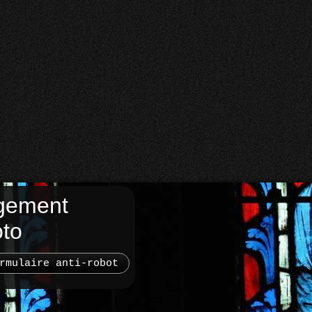
gement
oto