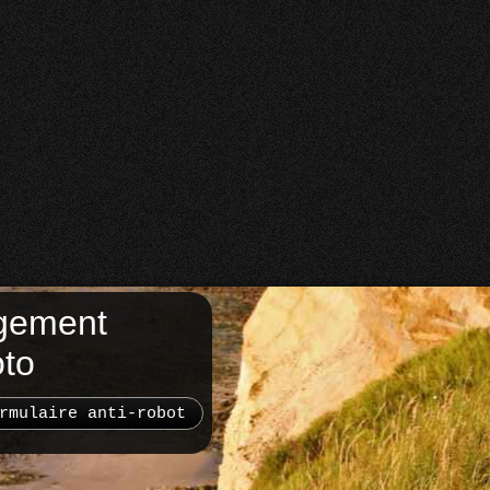
gement
oto