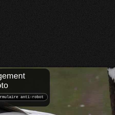
gement
oto