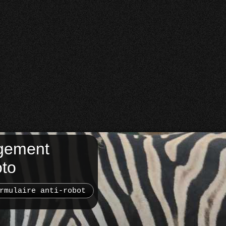
gement
oto