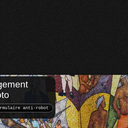
gement
oto