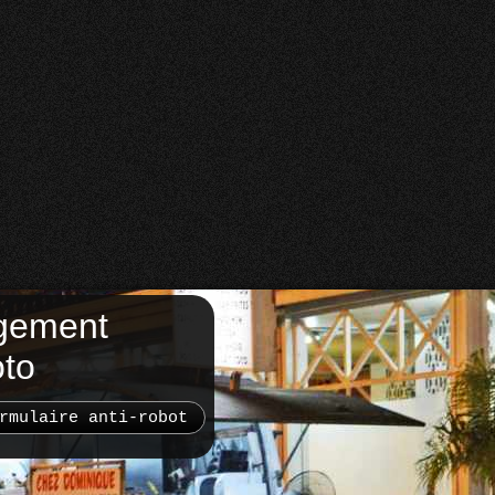
gement
oto