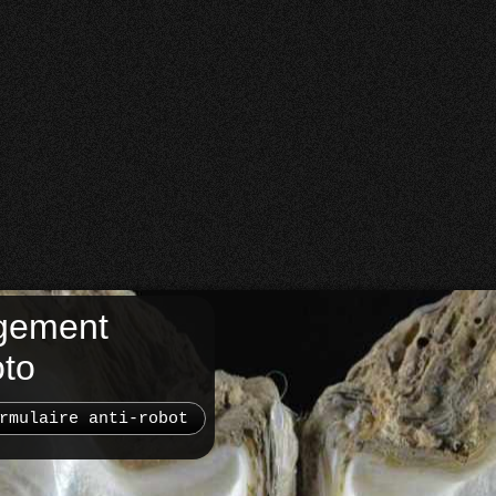
gement
oto