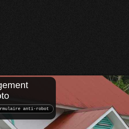
gement
oto