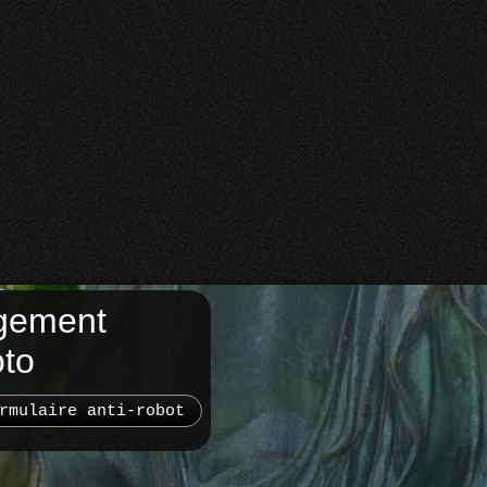
gement
oto