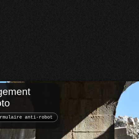
gement
oto