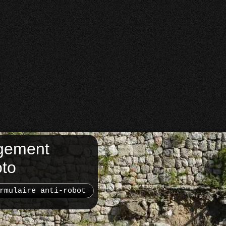
gement
oto