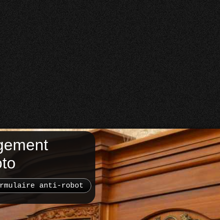
gement
oto