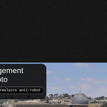
gement
oto