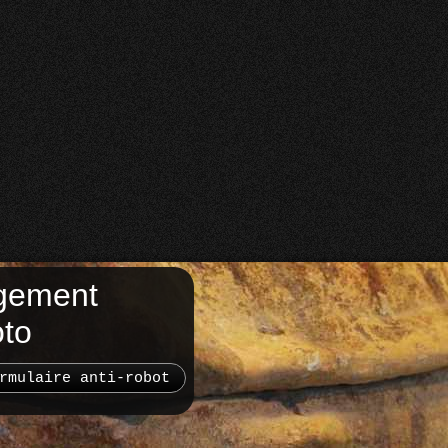
gement
oto