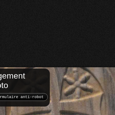
gement
oto