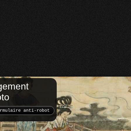
gement
oto