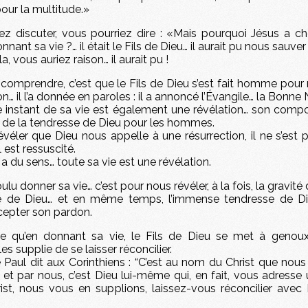
pour la multitude.»
ez discuter, vous pourriez dire : «Mais pourquoi Jésus a ch
nant sa vie ?… il était le Fils de Dieu… il aurait pu nous sauve
a, vous auriez raison… il aurait pu !
t comprendre, c’est que le Fils de Dieu s’est fait homme pou
n… il l’a donnée en paroles : il a annoncé l’Évangile… la Bonne 
 instant de sa vie est également une révélation… son comp
n de la tendresse de Dieu pour les hommes.
véler que Dieu nous appelle à une résurrection, il ne s’est
il est ressuscité.
 a du sens… toute sa vie est une révélation.
ulu donner sa vie… c’est pour nous révéler, à la fois, la gravit
e de Dieu… et en même temps, l’immense tendresse de Di
cepter son pardon.
e qu’en donnant sa vie, le Fils de Dieu se met à genou
s supplie de se laisser réconcilier.
e Paul dit aux Corinthiens : “C’est au nom du Christ que no
et par nous, c’est Dieu lui-même qui, en fait, vous adresse 
st, nous vous en supplions, laissez-vous réconcilier avec D