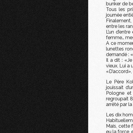
bunker de bé
Tous les pr
journée entiè
Finalement
entre les ra
L’un d’entre
femme… mes
A ce moment
lunettes ron
demandé : «
Il a dit : «
vieux. Lui a 
«D’accord», 
Le Père Kolb
jouissait d’
Pologne et 
regroupait 8
arrêté par l
Les dix homm
Habituelleme
Mais, cette f
eu la force, 