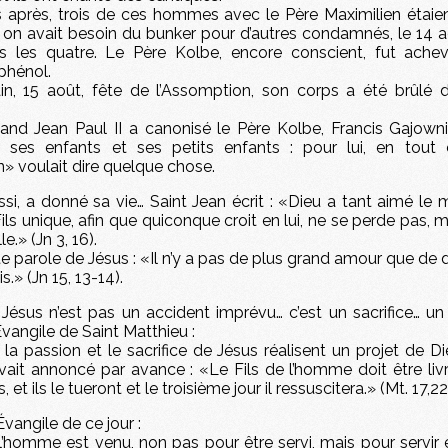
s après, trois de ces hommes avec le Père Maximilien étaie
on avait besoin du bunker pour d’autres condamnés, le 14 ao
us les quatre. Le Père Kolbe, encore conscient, fut ach
 phénol.
n, 15 août, fête de l’Assomption, son corps a été brûlé 
and Jean Paul II a canonisé le Père Kolbe, Francis Gajowni
ses enfants et ses petits enfants : pour lui, en tout 
» voulait dire quelque chose.
ussi, a donné sa vie… Saint Jean écrit : «Dieu a tant aimé le 
ls unique, afin que quiconque croit en lui, ne se perde pas, 
le.» (Jn 3, 16).
ette parole de Jésus : «Il n’y a pas de plus grand amour que de 
.» (Jn 15, 13-14).
Jésus n’est pas un accident imprévu… c’est un sacrifice… un
Évangile de Saint Matthieu :
la passion et le sacrifice de Jésus réalisent un projet de Di
vait annoncé par avance : «Le Fils de l’homme doit être liv
t ils le tueront et le troisième jour il ressuscitera.» (Mt. 17,22
’Évangile de ce jour :
l’homme est venu, non pas pour être servi, mais pour servir