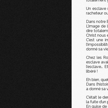
totalement g
Un esclave n
racheteur o
Dans notre É
L’image de 
dire totalem
Christ nous e
C’est une i
l’impossibil
donné sa vie
Chez les Ro
esclave avai
l’esclave… 
libéré !
Eh bien, que
Dans l’histo
a donné sa 
C’était le d
la fuite d’un 
En guise de 