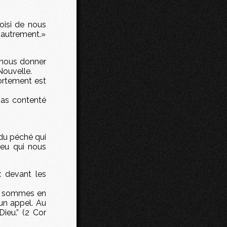
oisi de nous
r autrement.»
r nous donner
Nouvelle.
ortement est
 pas contenté
é du péché qui
eu qui nous
x devant les
us sommes en
un appel. Au
ieu.” (2 Cor