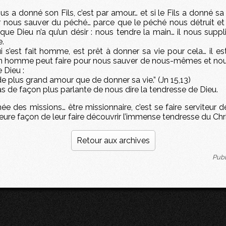
ous a donné son Fils, c’est par amour… et si le Fils a donné sa v
 nous sauver du péché… parce que le péché nous détruit e
que Dieu n’a qu’un désir : nous tendre la main… il nous supp
e.
qui s’est fait homme, est prêt à donner sa vie pour cela… il est
un homme peut faire pour nous sauver de nous-mêmes et nous
 Dieu :
 de plus grand amour que de donner sa vie.” (Jn 15,13)
 pas de façon plus parlante de nous dire la tendresse de Dieu.
rnée des missions… être missionnaire, c’est se faire serviteur d
lleure façon de leur faire découvrir l’immense tendresse du Chri
Retour aux archives
Publ