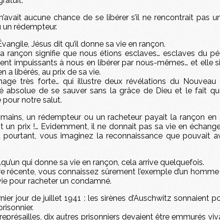
ratuit.
’avait aucune chance de se libérer s’il ne rencontrait pas u
u un rédempteur.
vangile, Jésus dit qu’il donne sa vie en rançon.
la rançon signifie que nous étions esclaves… esclaves du péc
ent impuissants à nous en libérer par nous-mêmes… et elle si
n a libérés, au prix de sa vie.
mage très forte… qui illustre deux révélations du Nouveau
ité absolue de se sauver sans la grâce de Dieu et le fait qu
 pour notre salut.
mains, un rédempteur ou un racheteur payait la rançon en 
t un prix !… Evidemment, il ne donnait pas sa vie en échang
Et pourtant, vous imaginez la reconnaissance que pouvait avo
lqu’un qui donne sa vie en rançon, cela arrive quelquefois.
ire récente, vous connaissez sûrement l’exemple d’un homme qui 
vie pour racheter un condamné.
ernier jour de juillet 1941 : les sirènes d’Auschwitz sonnaient 
prisonnier.
représailles, dix autres prisonniers devaient être emmurés vi