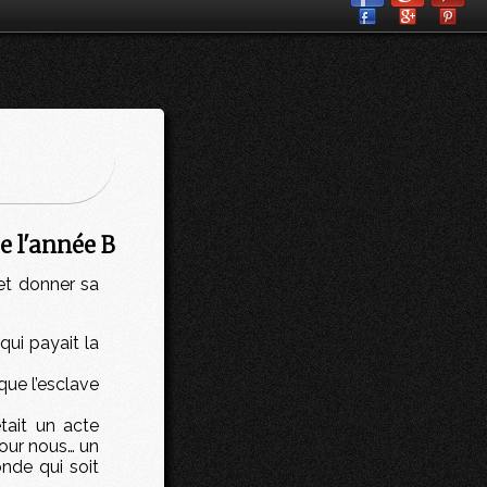
 l'année B
 et donner sa
qui payait la
 que l’esclave
tait un acte
pour nous… un
nde qui soit