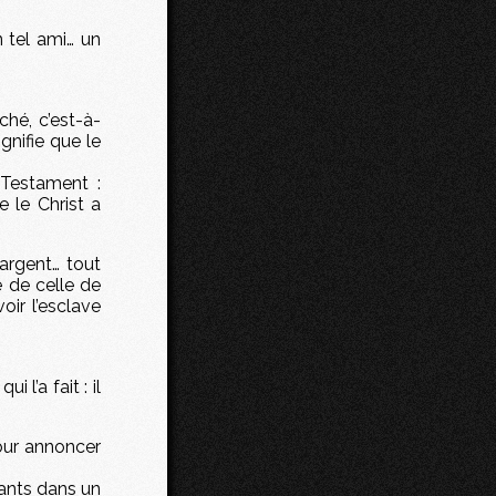
n tel ami… un
hé, c’est-à-
gnifie que le
 Testament :
e le Christ a
argent… tout
e de celle de
ir l’esclave
l’a fait : il
pour annoncer
vants dans un