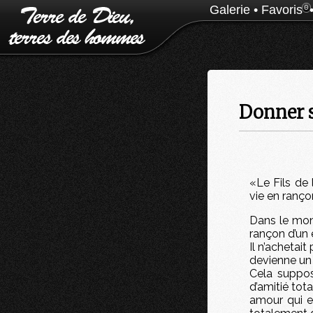
Galerie
•
Favoris
0
Donner s
«Le Fils de 
vie en ranço
Dans le mond
rançon d’un e
Il n’achetait
devienne un
Cela suppos
d’amitié tot
amour qui e