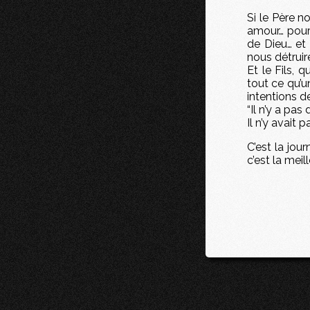
Si le Père n
amour… pour
de Dieu… et 
nous détruir
Et le Fils, 
tout ce qu’
intentions de
“Il n’y a pas
Il n’y avait
C’est la jou
c’est la mei