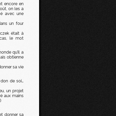
nt encore en
ût, on les a
evé avec une
dans un four
czek était à
cas, le mot
monde qu’il a
mais obtienne
donner sa vie
 don de soi…
eu, un projet
ré aux mains
)
 et donner sa