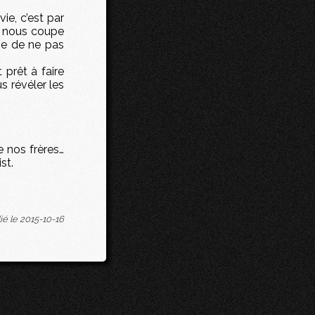
ie, c’est par
t nous coupe
lie de ne pas
 prêt à faire
 révéler les
e nos frères…
st.
ié le 2015-10-16