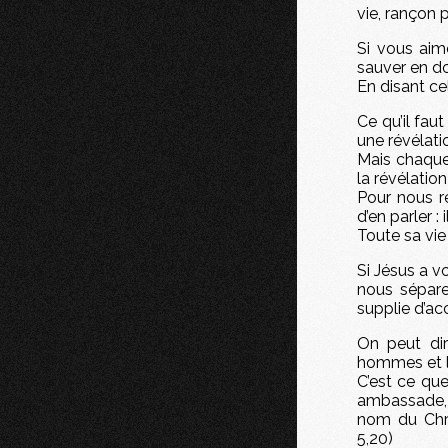
vie, rançon 
Si vous aim
sauver en don
En disant cel
Ce qu’il fau
une révélatio
Mais chaque
la révélatio
Pour nous ré
d’en parler : 
Toute sa vie
Si Jésus a vo
nous sépar
supplie d’ac
On peut dir
hommes et le
C’est ce qu
ambassade, 
nom du Chri
5,20)