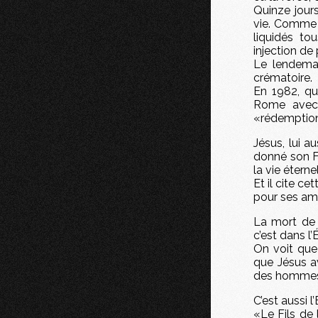
Quinze jour
vie. Comme 
liquidés to
injection de
Le lendemai
crématoire.
En 1982, qu
Rome avec 
«rédemption
Jésus, lui a
donné son Fi
la vie éternel
Et il cite c
pour ses amis
La mort de 
c’est dans l’
On voit que 
que Jésus a
des hommes, e
C’est aussi l
«Le Fils de 