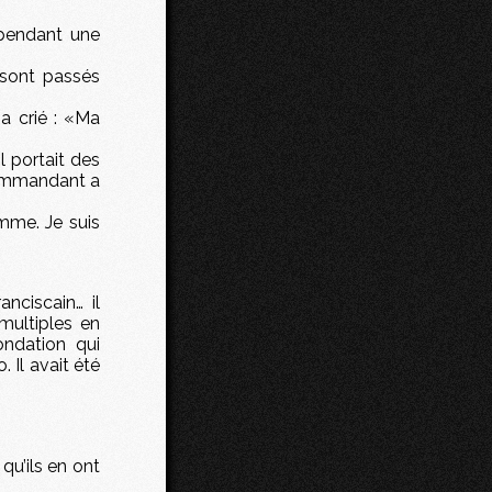
 pendant une
sont passés
 a crié : «Ma
 portait des
 commandant a
omme. Je suis
anciscain… il
 multiples en
ondation qui
 Il avait été
 qu’ils en ont