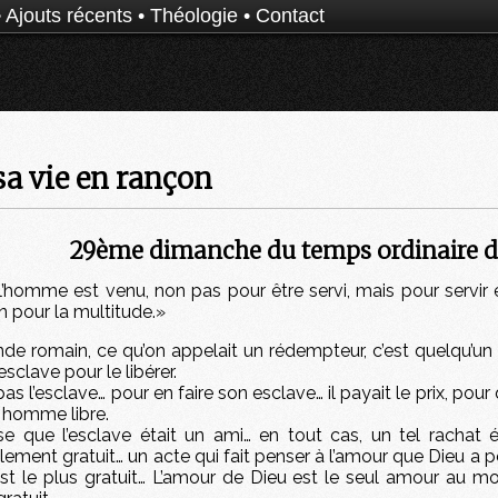
•
Ajouts récents
•
Théologie
•
Contact
a vie en rançon
29ème dimanche du temps ordinaire de
l’homme est venu, non pas pour être servi, mais pour servir
n pour la multitude.»
e romain, ce qu’on appelait un rédempteur, c’est quelqu’un 
sclave pour le libérer.
 pas l’esclave… pour en faire son esclave… il payait le prix, pour
 homme libre.
e que l’esclave était un ami… en tout cas, un tel rachat é
alement gratuit… un acte qui fait penser à l’amour que Dieu a 
st le plus gratuit… L’amour de Dieu est le seul amour au mo