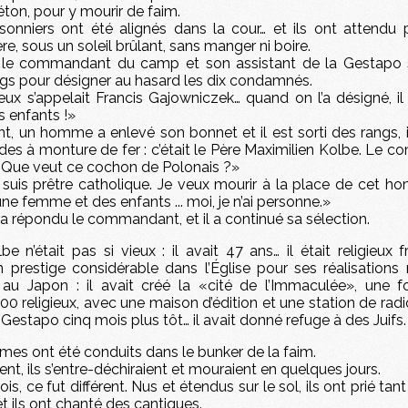
ton, pour y mourir de faim.
isonniers ont été alignés dans la cour… et ils ont attendu
re, sous un soleil brûlant, sans manger ni boire.
, le commandant du camp et son assistant de la Gestapo 
ngs pour désigner au hasard les dix condamnés.
 eux s’appelait Francis Gajowniczek… quand on l’a désigné, il
 enfants !»
, un homme a enlevé son bonnet et il est sorti des rangs, il
des à monture de fer : c’était le Père Maximilien Kolbe. Le
Que veut ce cochon de Polonais ?»
Je suis prêtre catholique. Je veux mourir à la place de cet h
une femme et des enfants ... moi, je n’ai personne.»
a répondu le commandant, et il a continué sa sélection.
e n’était pas si vieux : il avait 47 ans… il était religieux fr
un prestige considérable dans l’Église pour ses réalisations
au Japon : il avait créé la «cité de l’Immaculée», une f
00 religieux, avec une maison d’édition et une station de radio.
a Gestapo cinq mois plus tôt… il avait donné refuge à des Juifs.
es ont été conduits dans le bunker de la faim.
nt, ils s’entre-déchiraient et mouraient en quelques jours.
ois, ce fut différent. Nus et étendus sur le sol, ils ont prié tant
et ils ont chanté des cantiques.