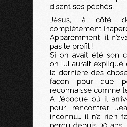
disant ses péchés.
Jésus, à côté de
complètement inaperç
Apparemment, il n’avai
pas le profil !
Si on avait été son 
on lui aurait expliqué 
la dernière des choses
façon pour que p
reconnaisse comme le
A l’époque où il arri
pour rencontrer Je
inconnu… il n’a rien f
perdu depuis 30 ans… 