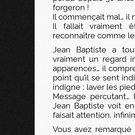
forgeron !
Il commençait mal… il n
Il fallait vraiment
reconnaître comme le
Jean Baptiste a tou
vraiment un regard in
apparences… il compr
point qu’il se sent ind
indigne : laver les pie
Message percutant… l
Jean Baptiste voit e
faisait attention, infin
Vous avez remarqué 