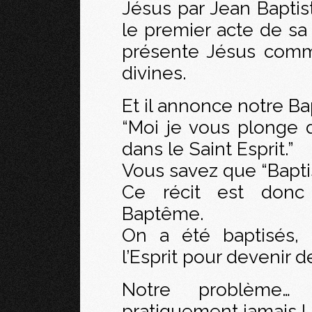
Jésus par Jean Baptist
le premier acte de sa
présente Jésus comm
divines.
Et il annonce notre B
“Moi je vous plonge d
dans le Saint Esprit.”
Vous savez que “Baptise
Ce récit est donc
Baptême.
On a été baptisés, 
l’Esprit pour devenir d
Notre problème… 
pratiquement jamais !