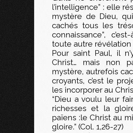
l’intelligence” : elle 
mystère de Dieu, qui
cachés tous les tré
connaissance”, c’est
toute autre révélation s
Pour saint Paul, il n
Christ… mais non pa
mystère, autrefois ca
croyants, c’est le pro
les incorporer au Chris
“Dieu a voulu leur fai
richesses et la glo
païens :le Christ au m
gloire.” (Col. 1,26-27)