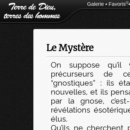
Galerie
•
Favoris
0
Le Mystère
On suppose qu’il 
précurseurs de c
“gnostiques” : ils éta
nouvelles, et ils pen
par la gnose, c’est
révélations ésotériq
élus.
Qu’ils ne cherchent p