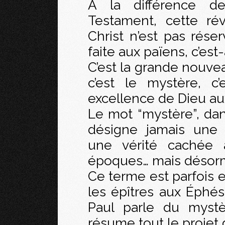
A la différence de
Testament, cette ré
Christ n’est pas réser
faite aux païens, c’es
C’est la grande nouv
c’est le mystère, c’
excellence de Dieu a
Le mot “mystère”, da
désigne jamais une 
une vérité cachée à
époques… mais désorm
Ce terme est parfois e
les épîtres aux Éphés
Paul parle du mystè
résume tout le projet 