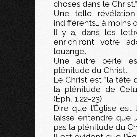
choses dans le Christ.”
Une telle révélatio
indifférents… à moins 
Il y a, dans les let
enrichiront votre a
louange.
Une autre perle est
plénitude du Christ.
Le Christ est “la tête 
la plénitude de Celu
(Éph. 1,22-23)
Dire que l’Église est 
laisse entendre que Jé
pas la plénitude du Chr
Il est évident que l’Ég