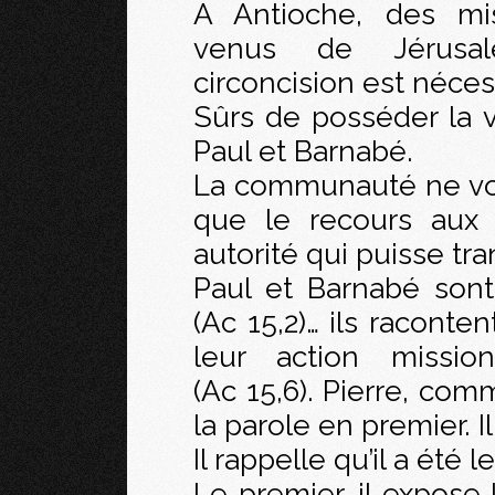
A Antioche, des mis
venus de Jérusa
circoncision est nécess
Sûrs de posséder la vé
Paul et Barnabé.
La communauté ne voit
que le recours aux 
autorité qui puisse tra
Paul et Barnabé son
(Ac 15,2)… ils raconte
leur action missio
(Ac 15,6). Pierre, co
la parole en premier. I
Il rappelle qu’il a été
Le premier, il expose 