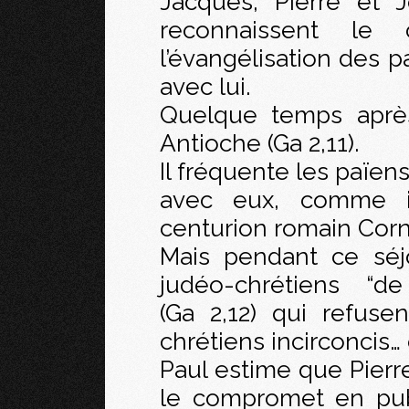
Jacques, Pierre et J
reconnaissent le
l’évangélisation des 
avec lui.
Quelque temps après
Antioche (Ga 2,11).
Il fréquente les païen
avec eux, comme il 
centurion romain Cornei
Mais pendant ce séj
judéo-chrétiens “d
(Ga 2,12) qui refuse
chrétiens incirconcis… e
Paul estime que Pierre 
le compromet en publ