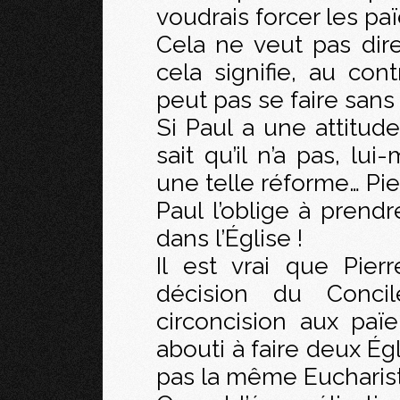
voudrais forcer les paï
Cela ne veut pas dire
cela signifie, au con
peut pas se faire sans
Si Paul a une attitude
sait qu’il n’a pas, lu
une telle réforme… Pier
Paul l’oblige à prendr
dans l’Église !
Il est vrai que Pier
décision du Concil
circoncision aux païe
abouti à faire deux Ég
pas la même Eucharist