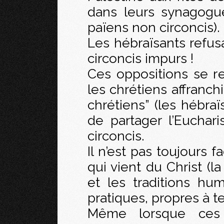
dans leurs synagogue
païens non circoncis).
Les hébraïsants refus
circoncis impurs !
Ces oppositions se re
les chrétiens affranch
chrétiens” (les hébraï
de partager l’Euchar
circoncis.
Il n’est pas toujours f
qui vient du Christ (la
et les traditions hu
pratiques, propres à t
Même lorsque ces 