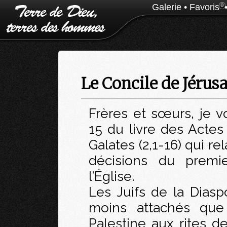
Galerie
•
Favoris
0
Le Concile de Jérus
Frères et sœurs, je vo
15 du livre des Actes 
Galates (2,1-16) qui re
décisions du premie
l’Église.
Les Juifs de la Diaspo
moins attachés que 
Palestine aux rites de 