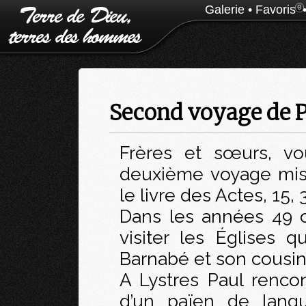
Galerie
•
Favoris
0
Second voyage de 
Frères et sœurs, vo
deuxième voyage miss
le livre des Actes, 15, 
Dans les années 49 o
visiter les Églises 
Barnabé et son cousin
A Lystres Paul rencon
d’un païen de lang