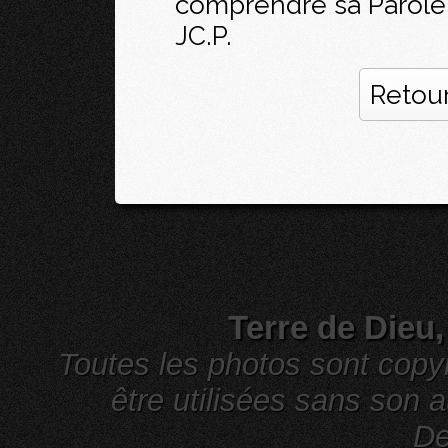
comprendre sa Parole
JC.P.
Retour
Terre de Dieu
Toutes les photos sont cop
être utilisées sans son a
De