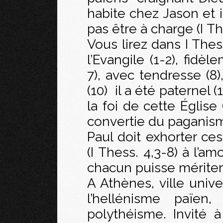
habite chez Jason et il
pas être à charge (I The
Vous lirez dans I Thes
l’Evangile (1-2), fidè
7), avec tendresse (8),
(10) il a été paternel (
la foi de cette Église 
convertie du paganisme
Paul doit exhorter ces
(I Thess. 4,3-8) à l’am
chacun puisse mériter s
A Athènes, ville unive
l’hellénisme païen
polythéisme. Invité à