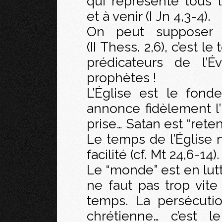
qui représente tous 
et à venir (I Jn 4,3-4).
On peut supposer 
(II Thess. 2,6), c’est 
prédicateurs de l’É
prophètes !
L’Église est le fond
annonce fidèlement l’
prise… Satan est “reten
Le temps de l’Église 
facilité (cf. Mt 24,6-14).
Le “monde” est en lutt
ne faut pas trop vite 
temps. La persécutio
chrétienne… c’est 