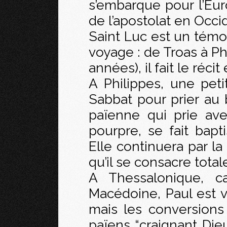
s’embarque pour l’Euro
de l’apostolat en Occid
Saint Luc est un témoi
voyage : de Troas à Phi
années), il fait le récit
A Philippes, une peti
Sabbat pour prier au b
païenne qui prie av
pourpre, se fait bapti
Elle continuera par la
qu’il se consacre tota
A Thessalonique, c
Macédoine, Paul est 
mais les conversion
païens “craignant Dieu”