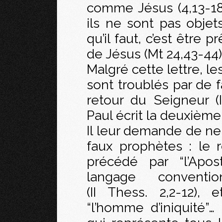
comme Jésus (4,13-18)
ils ne sont pas objets
qu’il faut, c’est être p
de Jésus (Mt 24,43-44)
Malgré cette lettre, l
sont troublés par de f
retour du Seigneur (I
Paul écrit la deuxième
Il leur demande de ne 
faux prophètes : le 
précédé par “l’Apost
langage conventi
(II Thess. 2,2-12),
“l’homme d’iniquité”… 