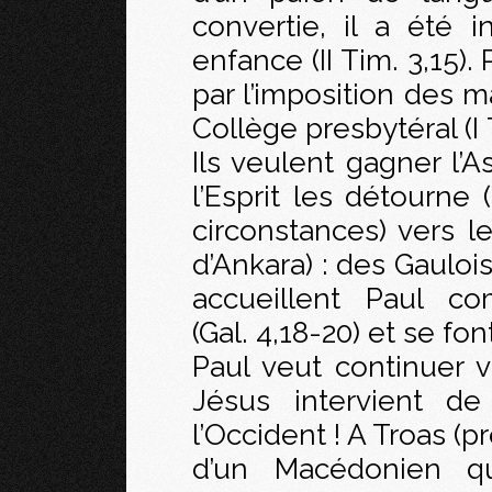
convertie, il a été i
enfance (II Tim. 3,15). 
par l’imposition des ma
Collège presbytéral (I 
Ils veulent gagner l’A
l’Esprit les détourne
circonstances) vers l
d’Ankara) : des Gaulois
accueillent Paul 
(Gal. 4,18-20) et se fon
Paul veut continuer v
Jésus intervient de
l’Occident ! A Troas (pr
d’un Macédonien qui