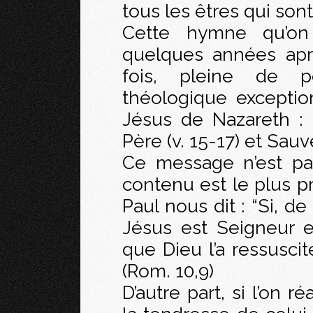
tous les êtres qui sont
Cette hymne qu’on c
quelques années aprè
fois, pleine de p
théologique exception
Jésus de Nazareth :
Père (v. 15-17) et Sau
Ce message n’est pa
contenu est le plus pr
Paul nous dit : “Si, d
Jésus est Seigneur e
que Dieu l’a ressuscit
(Rom. 10,9)
D’autre part, si l’on 