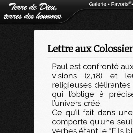
Galerie
•
Favoris
0
Lettre aux Colossien
Paul est confronté aux
visions (2,18) et l
religieuses délirantes
qui l’oblige à préci
l’univers créé.
Ce qu’il fait dans un
comporte qu’une seule
verbes étant le “Fils bi