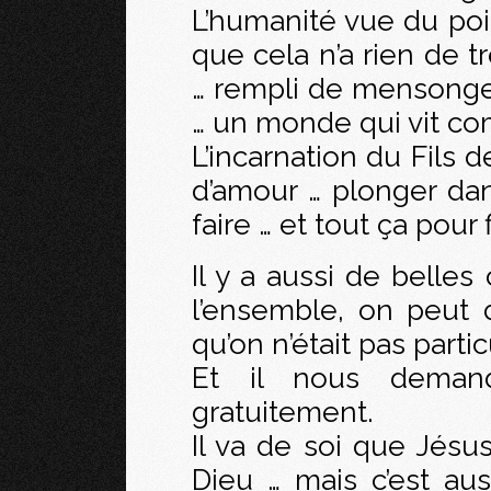
L’humanité vue du poi
que cela n’a rien de t
… rempli de mensonge,
… un monde qui vit com
L’incarnation du Fils 
d’amour … plonger dans
faire … et tout ça pour fi
Il y a aussi de belles
l’ensemble, on peut d
qu’on n’était pas part
Et il nous deman
gratuitement.
Il va de soi que Jésu
Dieu … mais c’est aus