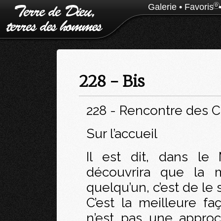
Galerie
•
Favoris
0
228 - Bis
228 - Rencontre des C
Sur l’accueil
Il est dit, dans le
découvrira que la m
quelqu’un, c’est de le s
C’est la meilleure fa
n’est pas une approc