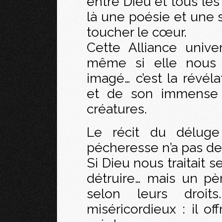
entre Dieu et tous les ê
là une poésie et une s
toucher le cœur.
Cette Alliance univer
même si elle nous 
imagé… c’est la révél
et de son immense 
créatures.
Le récit du déluge
pécheresse n’a pas de 
Si Dieu nous traitait s
détruire… mais un pè
selon leurs droit
miséricordieux : il of