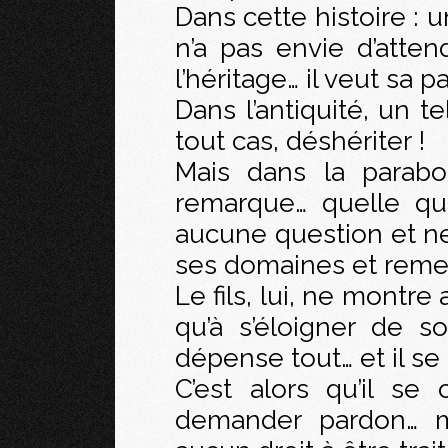
Dans cette histoire : u
n’a pas envie d’atten
l’héritage… il veut sa pa
Dans l’antiquité, un tel
tout cas, déshériter !
Mais dans la parabo
remarque… quelle qu
aucune question et ne
ses domaines et remet l
Le fils, lui, ne montr
qu’à s’éloigner de s
dépense tout… et il se
C’est alors qu’il se 
demander pardon… mai