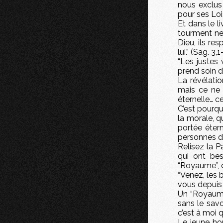
nous exclus
pour ses Lois
Et dans le l
tourment ne 
Dieu, ils re
lui.” (Sag. 3,1
“Les justes
prend soin d’
La révélati
mais ce ne 
éternelle… c
C’est pourqu
la morale, q
portée étern
personnes di
Relisez la 
qui ont bes
“Royaume”, c’
“Venez, les
vous depuis 
Un “Royaume
sans le savo
c’est à moi q
Le jeune ho