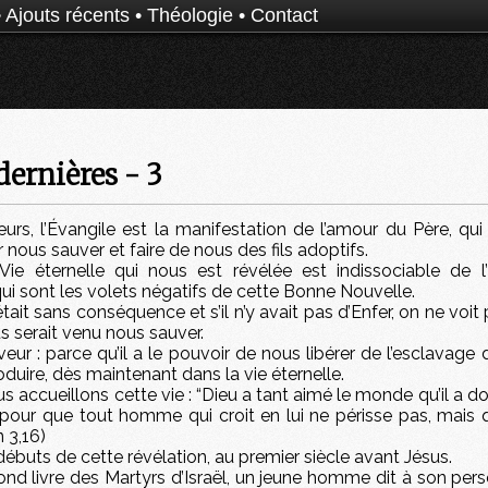
•
Ajouts récents
•
Théologie
•
Contact
dernières - 3
œurs, l’Évangile est la manifestation de l’amour du Père, qu
r nous sauver et faire de nous des fils adoptifs.
Vie éternelle qui nous est révélée est indissociable de l
qui sont les volets négatifs de cette Bonne Nouvelle.
était sans conséquence et s’il n’y avait pas d’Enfer, on ne voit 
s serait venu nous sauver.
uveur : parce qu’il a le pouvoir de nous libérer de l’esclavage
oduire, dès maintenant dans la vie éternelle.
ous accueillons cette vie : “Dieu a tant aimé le monde qu’il a do
pour que tout homme qui croit en lui ne périsse pas, mais qu’
n 3,16)
débuts de cette révélation, au premier siècle avant Jésus.
nd livre des Martyrs d’Israël, un jeune homme dit à son pers