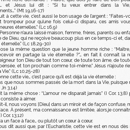
?”… et Jésus lui dit : “Si tu veux entrer dans la Vie
nts…” (Mt 19,16-17)
it à cette vie, c’est aussi le bon usage de l’argent : “Faites-
nt trompeur pour qu’une fois celui-ci disparu, ces amis vous
eures éternelles.” (Lc 16,9)
 : “Personne n’aura laissé maison, femme, frères, parents ou enf
de Dieu, qui ne reçoive beaucoup plus en ce temps-ci et, d
e éternelle.” (Lc 18,29-30)
pose la même question que le jeune homme riche : “Maître,
ecevoir en partage la vie éternelle ?”… en fait il connaît la 
eigneur ton Dieu de tout ton cœur, de toute ton âme, de toute
pensée, et ton prochain comme toi-même.” Jésus n’ajoute rien
a Vie.” (Lc 10,25-28)
nne cette vie… c’est parce qu’il est déjà la vie éternelle :
s que nous sommes passés de la mort dans la Vie, puisque
I Jn 3,14)
it la même chose : “L’amour ne disparaît jamais” (I Cor. 13,8)
 consiste à aimer.
dit-il, nous voyons [Dieu] dans un miroir et de façon confuse, m
face. À présent, ma connaissance est limitée, alors,je connaî
I Cor. 13,12)
ra un face à face… ou plutôt un cœur à cœur.
ous dit aussi que, par l’Eucharistie, cette vie est en nous dès