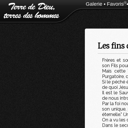
Galerie
•
Favoris
0
Les fins 
Frères et s
son Fils pou
Mais cette 
Purgatoire, 
Si le péché 
de quoi Jésu
Il est le Sa
de nous intr
Par la foi n
son unique, 
éternelle.” (J
On a vu les 
Dans le seco