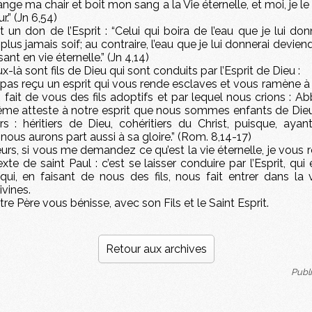
ange ma chair et boit mon sang a la Vie éternelle, et moi, je le 
r.” (Jn 6,54)
t un don de l’Esprit : “Celui qui boira de l’eau que je lui donne
 plus jamais soif; au contraire, l’eau que je lui donnerai devien
sant en vie éternelle.” (Jn 4,14)
ux-là sont fils de Dieu qui sont conduits par l’Esprit de Dieu :
pas reçu un esprit qui vous rende esclaves et vous ramène à 
i fait de vous des fils adoptifs et par lequel nous crions : Ab
même atteste à notre esprit que nous sommes enfants de Dieu.
rs : héritiers de Dieu, cohéritiers du Christ, puisque, aya
 nous aurons part aussi à sa gloire.” (Rom. 8,14-17)
urs, si vous me demandez ce qu’est la vie éternelle, je vous 
exte de saint Paul : c’est se laisser conduire par l’Esprit, qui 
qui, en faisant de nous des fils, nous fait entrer dans la 
vines.
re Père vous bénisse, avec son Fils et le Saint Esprit.
Retour aux archives
Publ