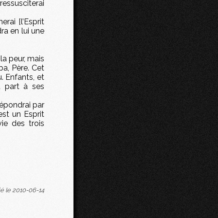
ressusciterai
rai [l’Esprit
dra en lui une
la peur, mais
ba, Père. Cet
 Enfants, et
nt part à ses
répondrai par
est un Esprit
vie des trois
ié le 2010-06-14