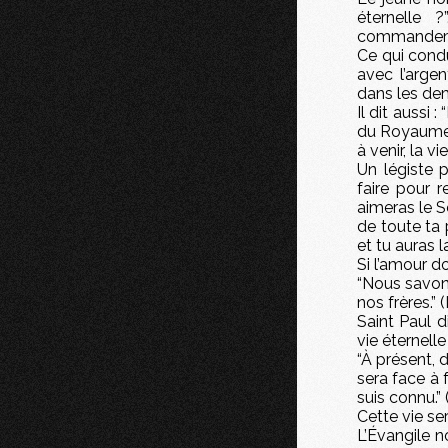
éternelle 
commandeme
Ce qui condu
avec l’arge
dans les dem
Il dit aussi
du Royaume 
à venir, la vi
Un légiste 
faire pour r
aimeras le S
de toute ta 
et tu auras l
Si l’amour do
“Nous savon
nos frères.” (
Saint Paul d
vie éternelle
“À présent, 
sera face à 
suis connu.” (
Cette vie se
L’Évangile n