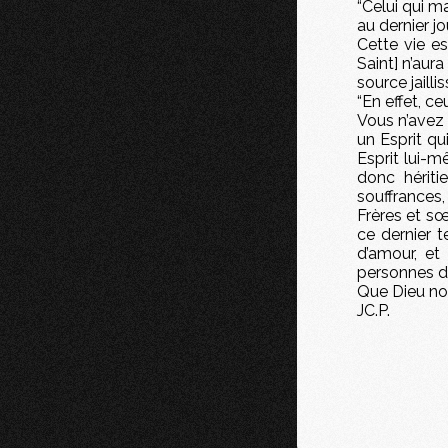
“Celui qui m
au dernier jou
Cette vie es
Saint] n’aura
source jaillis
“En effet, ce
Vous n’avez 
un Esprit qu
Esprit lui-
donc héritie
souffrances,
Frères et sœ
ce dernier t
d’amour, et 
personnes di
Que Dieu not
JC.P.