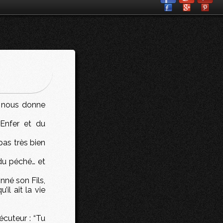
i nous donne
’Enfer et du
pas très bien
 du péché… et
nné son Fils,
il ait la vie
écuteur : “Tu