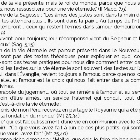
 de la vie présente, mais le roi du monde, parce que nous 
, nous ressuscitera pour une vie éternelle.” (II Macc. 7,9)
ivre de la Sagesse : “Les âmes des justes sont dans la main d
les atteindra plus … Ils sont dans la paix … Au temps de l’in
splendiront … ceux qui restent fermes dans l’amour demeurer
-9)
 vivent pour toujours; leur récompense vient du Seigneur et 
eux.” (Sag. 5,15)
on de la Vie éternelle est partout présente dans le Nouvea
sont pas des textes théoriques pour expliquer en quoi con
e sont des textes pratiques pour nous dire comment entrer da
oi les textes sur la vie éternelle sont souvent des textes sur l
ui, dans l’Évangile, revient toujours à l’amour… parce que nos 
elle… et l’amour est le choix qui nous fait entrer dans la 
vines.
Parabole du jugement… où tout se ramène à l’amour et au ser
oin d’être aimés… un service fraternel qui conduit tout d
est-à-dire la vie éternelle :
 bénis de mon Père, recevez en partage le Royaume qui a été 
la fondation du monde.” (Mt 25,34)
” qui est l’aboutissement d’une vie en communion avec le Chr
ir) : “Ce que vous avez fait à l’un de ces plus petits, qui son
ue vous l’avez fait.” (Mt 25,40)
mme riche demande : “Maître, que dois-je faire de bon pour 