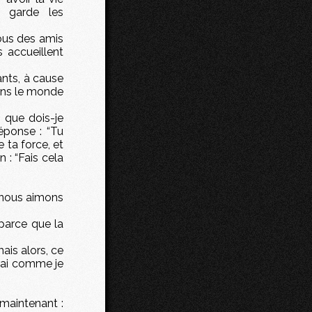
, garde les
vous des amis
 accueillent
ants, à cause
ans le monde
 que dois-je
réponse : “Tu
 ta force, et
 : “Fais cela
 nous aimons
 parce que la
ais alors, ce
trai comme je
 maintenant :