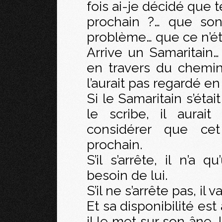
fois ai-je décidé que 
prochain ?… que son
problème… que ce n’éta
Arrive un Samaritain…
en travers du chemin
l’aurait pas regardé e
Si le Samaritain s’ét
le scribe, il aurai
considérer que ce
prochain.
S’il s’arrête, il n’a
besoin de lui.
S’il ne s’arrête pas, il v
Et sa disponibilité est 
il le met sur son âne,