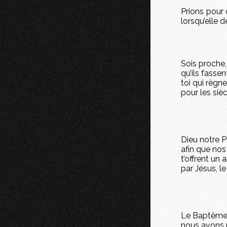
Prions pour 
lorsqu’elle
Sois proche,
qu’ils fasse
toi qui règne
pour les sièc
Dieu notre P
afin que nos
t’offrent un
par Jésus, le
Le Baptême, 
nous avons r