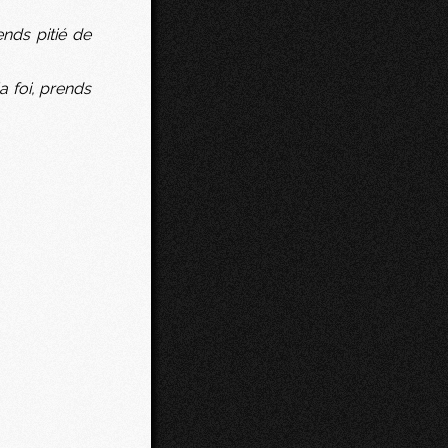
nds pitié de
a foi, prends