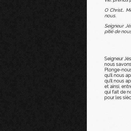
O Christ… M
nous.
Seigneur Jés
pitié de nous
Seigneur Jés
nous savons 
Plonge-nous 
qu’il nous a
qu’il nous a
et ainsi, en
qui fait de n
pour les sièc