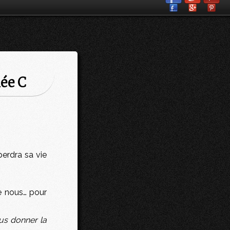
ée C
perdra sa vie
de nous… pour
us donner la