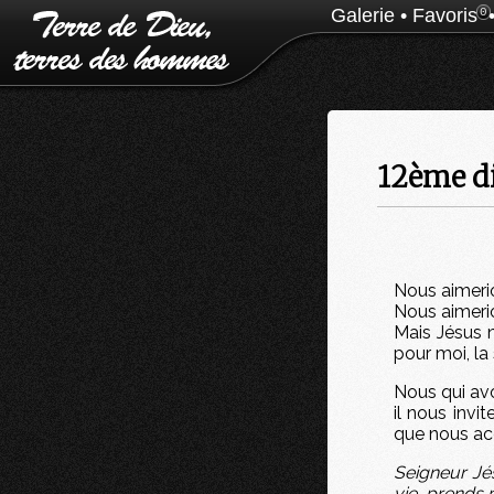
Galerie
•
Favoris
0
12ème di
Nous aimerio
Nous aimerio
Mais Jésus n
pour moi, la 
Nous qui avo
il nous invi
que nous acc
Seigneur Jé
vie, prends p