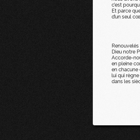
c’est pourquo
Et parce qu
d’un seul cœ
Renouvelés p
Dieu notre P
Accorde-nou
en pleine co
en chacune d
lui qui règne
dans les sièc