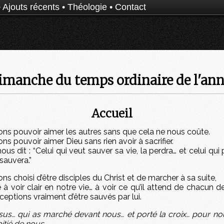
•
Ajouts récents
•
Théologie
•
Contact
manche du temps ordinaire de l'ann
Accueil
ns pouvoir aimer les autres sans que cela ne nous coûte.
ns pouvoir aimer Dieu sans rien avoir à sacrifier.
ous dit : “Celui qui veut sauver sa vie, la perdra… et celui qui 
sauvera.”
ns choisi d’être disciples du Christ et de marcher à sa suite,
te à voir clair en notre vie… à voir ce qu’il attend de chacun 
eptions vraiment d’être sauvés par lui.
sus… qui as marché devant nous… et porté la croix… pour no
itié de nous.