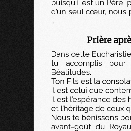
puisqu’il est un Père,
d’un seul cœur, nous 
…
Prière ap
Dans cette Eucharistie
tu accomplis pour
Béatitudes.
Ton Fils est la consol
il est celui que conte
il est l’espérance des 
et l’héritage de ceux 
Nous te bénissons po
avant-goût du Roya