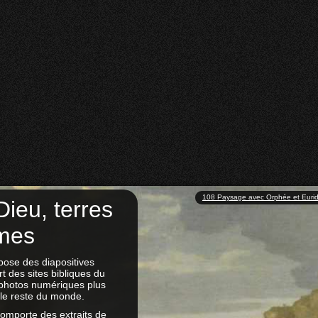
108 Paysage avec Orphée et Euridi
Dieu, terres
mes
ose des diapositives
t des sites bibliques du
photos numériques plus
 le reste du monde.
omporte des extraits de