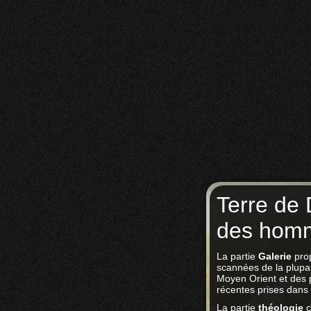
Terre de 
des hom
La partie
Galerie
prop
scannées de la plupar
Moyen Orient et des 
récentes prises dans
La partie
théologie
c