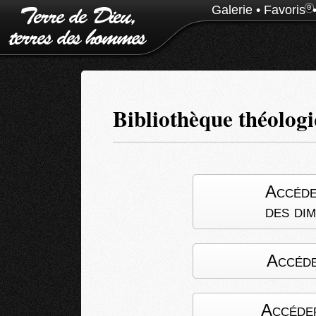
Galerie
•
Favoris
0
Bibliothèque théolog
Accéde
des di
Accéde
Accéder