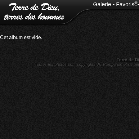
Galerie
•
Favoris
0
Cet album est vide.
Terre de D
Toutes les photos sont copyrights JC Pompanon et ne peuv