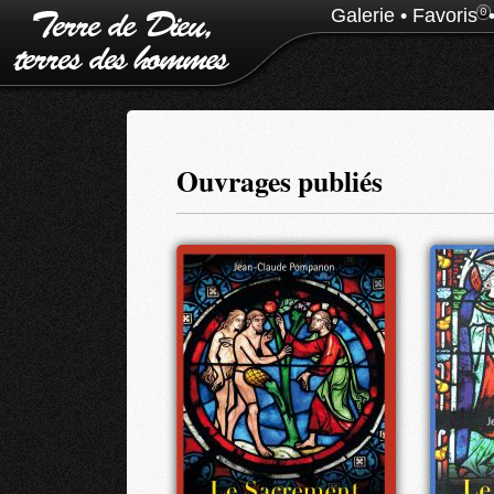
Galerie
•
Favoris
0
Ouvrages publiés