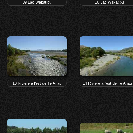
09 Lac Wakatipu
10 Lac Wakatipu
13 Rivière à l'est de Te Anau
14 Rivière à l'est de Te Anau