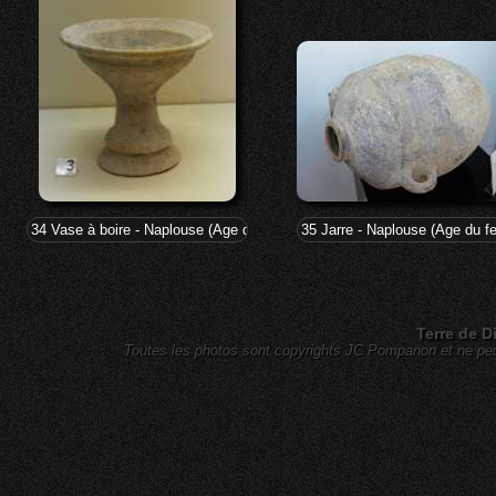
34 Vase à boire - Naplouse (Age du bronze - 3200-1200)
35 Jarre - Naplouse (Age du fe
Terre de D
Toutes les photos sont copyrights JC Pompanon et ne peuv