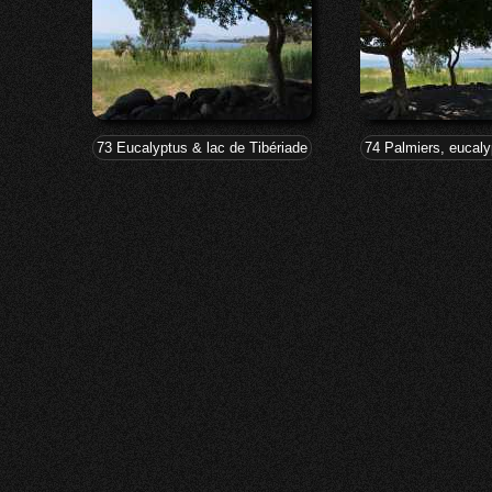
73 Eucalyptus & lac de Tibériade à Tabgha-Dalmanutha
74 Palmiers, eucal