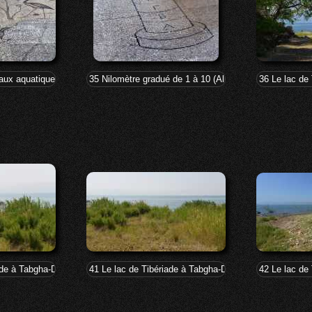
aux aquatiques
35 Nilomètre gradué de 1 à 10 (Alpha à Iota)
36 Le lac de
iade à Tabgha-Dalmanutha
41 Le lac de Tibériade à Tabgha-Dalmanutha
42 Le lac de