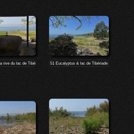
 la rive du lac de Tibériade à Tabgha-Dalmanutha
51 Eucalyptus & lac de Tibériade à Tabgha-Dal