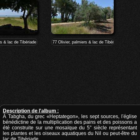
a
s & lac de Tibériade à Tabgha-Dalmanutha
77 Olivier, palmiers & lac de Tibériade à Tabgh
Description de l'album :
À Tabgha, du grec «Heptategon», les sept sources, l'église
bénédictine de la multiplication des pains et des poissons a
été construite sur une mosaïque du 5° siècle représentant
les plantes et les oiseaux aquatiques du Nil ou peut-être du
lac de Tibériade.