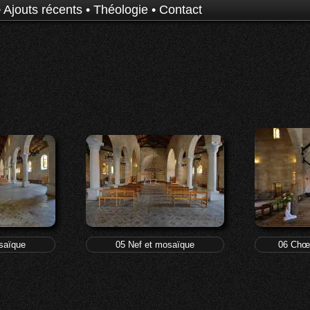
•
Ajouts récents
•
Théologie
•
Contact
s et des poissons
saïque
05 Nef et mosaïque
06 Chœ