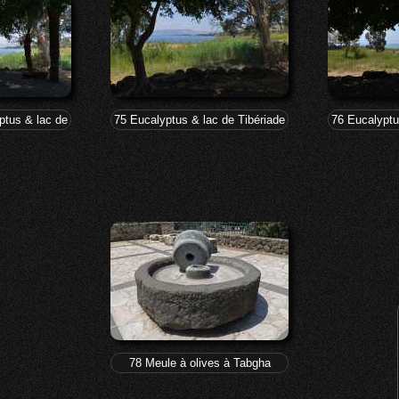
yptus & lac de Tibériade à Tabgha-Dalmanutha
75 Eucalyptus & lac de Tibériade à Tabgha-Dalmanuth
76 Eucalyptu
78 Meule à olives à Tabgha