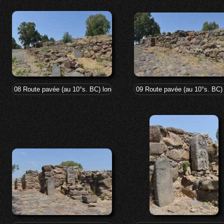
08 Route pavée (au 10°s. BC) longeant le rempart et conduisant vers la po
09 Route pavée (au 10°s. BC) l