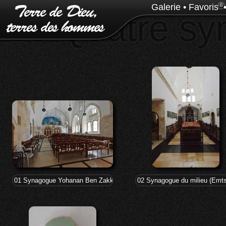
Galerie
•
Favoris
0
25 Quatre sy
01 Synagogue Yohanan Ben Zakkaï (17°s.)
02 Synagogue du milieu (Emts