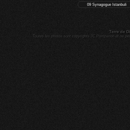
09 Synagogue Istanbuli
Terre de D
Toutes les photos sont copyrights JC Pompanon et ne peuv