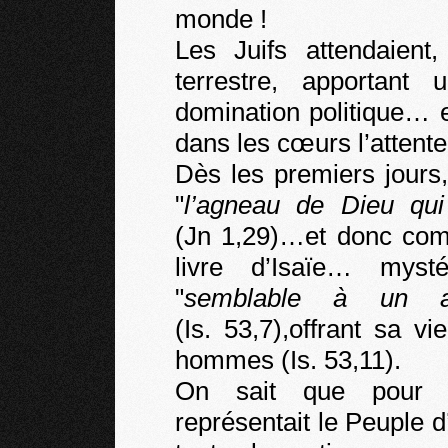
monde !
Les Juifs attendaient
terrestre, apportant 
domination politique… e
dans les cœurs l’attente 
Dès les premiers jours
"
l’agneau de Dieu qu
(Jn 1,29)…et donc com
livre d’Isaïe… myst
"
semblable à un a
(Is. 53,7),offrant sa v
hommes (Is. 53,11).
On sait que pour Is
représentait le Peuple d’