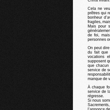
Christ vivant 
Cela ne veut
prêtres qui 
bonheur d’av
fragiles, mai
Mais pour s
généralement
de foi, mai
personnes o
On peut dire
du fait que
vocations 
supposent qu
que chacun 
service de s
responsabil
manque de v
À chaque foi
service de l
régresse.
Si nous somm
Sacrements, 
l’annonce de