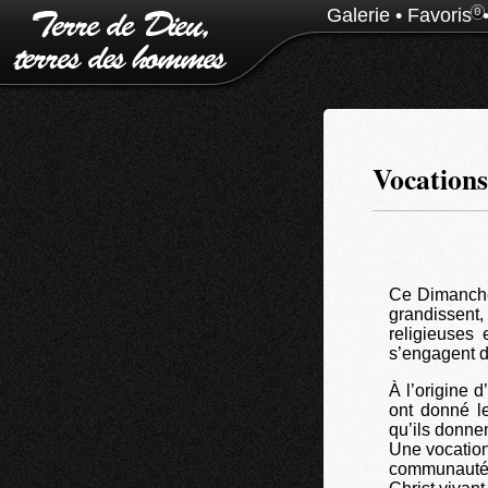
Galerie
•
Favoris
0
Vocations
Ce Dimanche 
grandissent
religieuses
s’engagent d
À l’origine 
ont donné le
qu’ils donne
Une vocation
communauté,