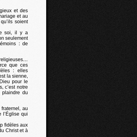
igieux et des
mariage et au
qu’ils soient
 soi, il y a
non seulement
témoins : de
 religieuses…
arce que ces
les : elles
st la sienne,
Dieu pour le
, c’est notre
 plaindre du
fraternel, au
 l’Église qui
p fidèles aux
u Christ et à