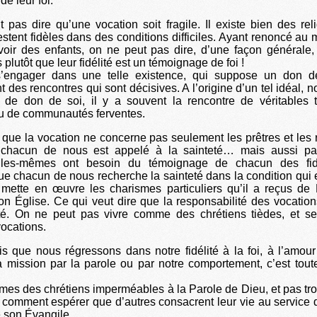
de leur foi.
 pas dire qu’une vocation soit fragile. Il existe bien des rel
restent fidèles dans des conditions difficiles. Ayant renoncé au 
oir des enfants, on ne peut pas dire, d’une façon générale, 
s plutôt que leur fidélité est un témoignage de foi !
’engager dans une telle existence, qui suppose un don de
 des rencontres qui sont décisives. A l’origine d’un tel idéal, 
s de don de soi, il y a souvent la rencontre de véritables 
u de communautés ferventes.
 que la vocation ne concerne pas seulement les prêtres et les
 chacun de nous est appelé à la sainteté… mais aussi p
elles-mêmes ont besoin du témoignage de chacun des fidè
e chacun de nous recherche la sainteté dans la condition qui e
mette en œuvre les charismes particuliers qu’il a reçus de 
on Église. Ce qui veut dire que la responsabilité des vocations
ité. On ne peut pas vivre comme des chrétiens tièdes, et se
ocations.
s que nous régressons dans notre fidélité à la foi, à l’amour 
a mission par la parole ou par notre comportement, c’est toute
es des chrétiens imperméables à la Parole de Dieu, et pas tro
comment espérer que d’autres consacrent leur vie au service d
 son Évangile.