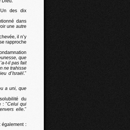
e Dieu.
 Un des dix
ntionné dans
voir une autre
chevée, il n’y
 se rapproche
condamnation
jeunesse, que
-t-il pas fait
on ne trahisse
eu d’Israël
."
u a uni, que
olubilité du
 : "
Celui qui
envers elle
."
t également :