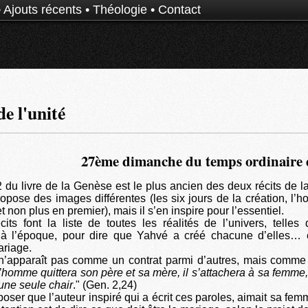
•
Ajouts récents
•
Théologie
•
Contact
e l'unité
27ème dimanche du temps ordinaire 
2 du livre de la Genèse est le plus ancien des deux récits de la
ropose des images différentes (les six jours de la création, l’
et non plus en premier), mais il s’en inspire pour l’essentiel.
its font la liste de toutes les réalités de l’univers, telles
t à l’époque, pour dire que Yahvé a créé chacune d’elles… 
ariage.
n’apparaît pas comme un contrat parmi d’autres, mais comme 
’homme quittera son père et sa mère, il s’attachera à sa femme,
’une seule chair
." (Gen. 2,24)
ser que l’auteur inspiré qui a écrit ces paroles, aimait sa femme