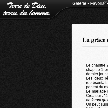
Galerie
•
Favoris
0
La grâce d
Le chapitre 
chapitre 1 p
dernier jour 
Les deux réc
représentai
parlent du m
Le mariage 
Créateur : "
L
ne feront qu
On peut suppo