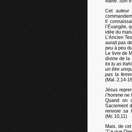
fidèle. Son i
Cet auteur
commandement
Il connaiss
l’Évangile, q
idée du mari
L’Ancien Test
aurait pas d
peu à peu d
Le livre de
divine de la 
toi tu as tra
un être uniqu
pas la femme
(Mal. 2,14-16
Jésus repren
l’homme ne 
Quand on co
Sacrement de
renvoie sa 
(Mc 10,11)
Mais, de cet
"C
e que Die