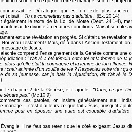
ntention est de dire ce que doit être le mariage, selon le projet d
 connaissait le Décalogue qui est un texte plus ancien.
 disait : "
Tu ne commettras pas d’adultère
." (Ex. 20,14)
ait également le texte de la Loi de Moïse (Deut. 24,1-4), me
ui autorisait le divorce à certaines conditions. Mais il semble a
age.
ament est une révélation en progrès. Si c’était une révélation a
e Nouveau Testament ! Mais, déjà dans l’Ancien Testament, on
u message de Jésus.
 Malachie comprend l’enseignement de la Genèse comme une 
répudiation : "
Yahvé a été témoin entre toi et la femme de ta 
hie, alors qu’elle était ta compagne et la femme de ton alliance. N’a
e : chair animée d’un souffle de vie ? Respectez votre vie : qu’
 de sa jeunesse, car je hais la répudiation, dit Yahvé le Di
)
d le chapitre 2 de la Genèse, et il ajoute : "
Donc, ce que Die
le sépare pas
." (Mc 10,9)
mmente ces paroles, on insiste généralement sur l’indiss
 mariage… c’est d’ailleurs ce que fait Jésus, puisqu’il ajoute
femme pour en épouser une autre est coupable d’adultère 
 Évangile, il ne faut pas retenir que le côté exigeant. Jésus di
u a uni
."