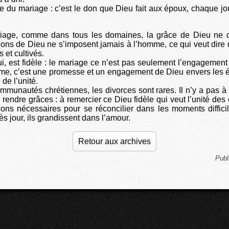
ce du mariage : c’est le don que Dieu fait aux époux, chaque jou
iage, comme dans tous les domaines, la grâce de Dieu ne dé
 dons de Dieu ne s’imposent jamais à l’homme, ce qui veut dire q
s et cultivés.
ui, est fidèle : le mariage ce n’est pas seulement l’engageme
me, c’est une promesse et un engagement de Dieu envers les 
 de l’unité.
munautés chrétiennes, les divorces sont rares. Il n’y a pas à s’
 rendre grâces : à remercier ce Dieu fidèle qui veut l’unité des
ons nécessaires pour se réconcilier dans les moments diffic
ès jour, ils grandissent dans l’amour.
Retour aux archives
Publ