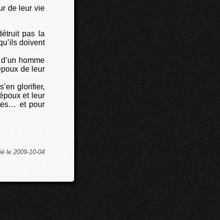
r de leur vie
truit pas la
u’ils doivent
nt d’un homme
époux de leur
en glorifier,
 époux et leur
iles… et pour
ié le 2009-10-04