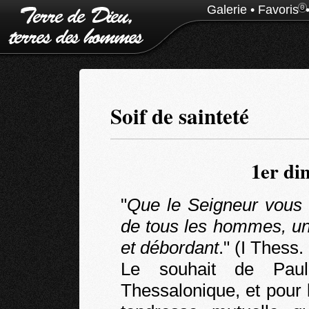
Galerie
•
Favoris
0
Soif de sainteté
1er di
"
Que le Seigneur vous d
de tous les hommes, un
et débordant
." (I Thess.
Le souhait de Pau
Thessalonique, et pour 