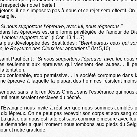
 respect de notre liberté !
jetons, il ne s’imposera pas à nous et ce rejet sera effectif. On
vangile.
"
Si nous supportons l’épreuve, avec lui, nous régnerons."
dans les épreuves est une forme privilégiée de l’amour de Die
… l’amour supporte tout
." (I Cor. 13,4…7)
la plus développée des Béatitudes : "
Bienheureux ceux qui son
ice, le Royaume des Cieux leur appartient
." (Mt 5,10)
int Paul écrit : "
Si nous supportons l’épreuve, avec lui, nous
s seulement aux épreuves qui viennent des autres… il p
la tentation.
rop confortable, trop permissive… la société corrompue dans 
une épreuve à laquelle la plupart des hommes résistent moins
er que, sans la foi en Jésus Christ, sans l’espérance qui nous 
mi nous seraient esclaves du péché.
, l'Évangile nous invite à réaliser que nous sommes comblés 
 dix lépreux. On ne peut pas recevoir son corps et son sang 
 ! La grâce qui nous est faite est sans commune mesure avec leur
c se demander à quel moment nous tombons aux pieds du Seign
our et notre gratitude.