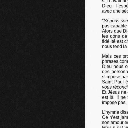
s’il l’avait
Dieu : l’esp
avec une séc
"
Si nous somm
pas capable 
Alors que Di
les dons de
fidélité est
nous tend la 
Mais ces pr
phrases com
Dieu nous of
des personn
s’impose pas
Saint Paul é
vous réconci
Et Jésus ne c
est là, il n
impose pas.
L’hymne disai
Ce n’est jama
son amour est
Mais il est v