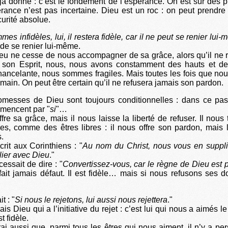
 déjà donné : c’est le fondement de l’espérance. On est sûr des
érance n’est pas incertaine. Dieu est un roc : on peut prendre 
urité absolue.
es infidèles, lui, il restera fidèle, car il ne peut se renier lui
de se renier lui-même.
eu ne cesse de nous accompagner de sa grâce, alors qu’il ne 
 son Esprit, nous, nous avons constamment des hauts et de
 chancelante, nous sommes fragiles. Mais toutes les fois que nou
main. On peut être certain qu’il ne refusera jamais son pardon.
omesses de Dieu sont toujours conditionnelles : dans ce pas
mencent par "
si
"…
fre sa grâce, mais il nous laisse la liberté de refuser. Il nous
es, comme des êtres libres : il nous offre son pardon, mais 
.
crit aux Corinthiens : "
Au nom du Christ, nous vous en suppli
lier avec Dieu
."
essait de dire : "
Convertissez-vous, car le règne de Dieu est 
e fait jamais défaut. Il est fidèle… mais si nous refusons ses do
t : "
Si nous le rejetons, lui aussi nous rejettera
."
is Dieu qui a l’initiative du rejet : c’est lui qui nous a aimés 
 fidèle.
rai aussi que, parmi tous les êtres qui nous aiment, il n’y a pe