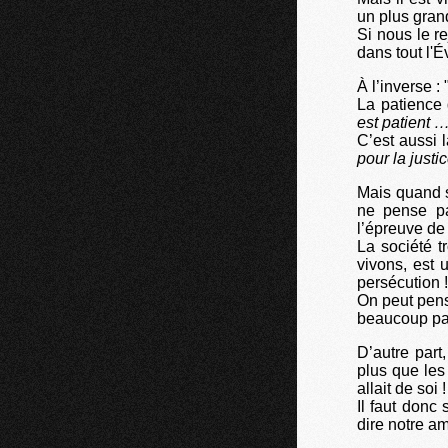
un plus grand
Si nous le re
dans tout l'É
À l’inverse : 
La patience 
est patient 
C’est aussi 
pour la just
Mais quand sa
ne pense pa
l’épreuve de 
La société t
vivons, est 
persécution !
On peut pens
beaucoup par
D’autre part
plus que les
allait de soi
Il faut don
dire notre am