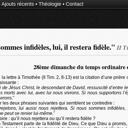
•
Ajouts récents
•
Théologie
•
Contact
ommes infidèles, lui, il restera fidèle."
II T
28ème dimanche du temps ordinaire 
 la lettre à Timothée (II Tim. 2, 8-13) est la citation d’une prière
aissante :
i de Jésus Christ, le descendant de David, ressuscité d’entre l
morts avec lui, avec lui nous vivrons. Si nous supportons l’
nerons
."
r les deux phrases suivantes qui semblent se contredire :
rejetons, lui aussi nous rejettera. Si nous sommes infidèles, lu
l ne peut se renier lui-même
."
oire : qu’il nous rejettera ou qu’il restera fidèle ?
n Testament parle de la fidélité de Dieu. Ce que Dieu a promis