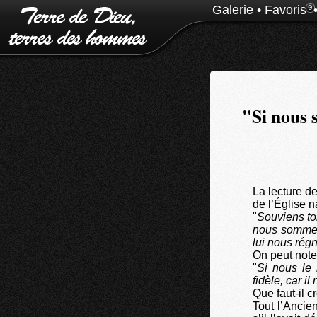
Galerie
•
Favoris
0
"Si nous s
La lecture de
de l’Église n
"
Souviens to
nous sommes 
lui nous rég
On peut note
"
Si nous le 
fidèle, car i
Que faut-il cr
Tout l’Ancie