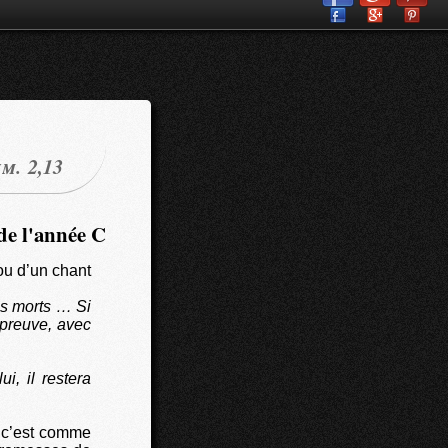
im. 2,13
de l'année C
 ou d’un chant
es morts … Si
épreuve, avec
i, il restera
, c’est comme