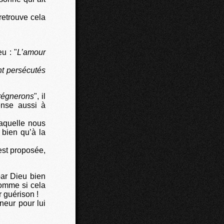
 retrouve cela
u : "
L’amour
t persécutés
 régnerons
", il
ense aussi à
laquelle nous
 bien qu’à la
est proposée,
par Dieu bien
comme si cela
 guérison !
eur pour lui