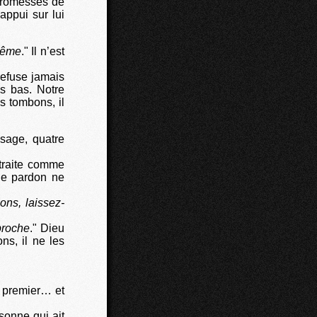
 promesses de
appui sur lui
-même
." Il n’est
refuse jamais
s bas. Notre
s tombons, il
sage, quatre
 traite comme
le pardon ne
ons, laissez-
proche
." Dieu
ns, il ne les
le premier… et
rsonne qui ait