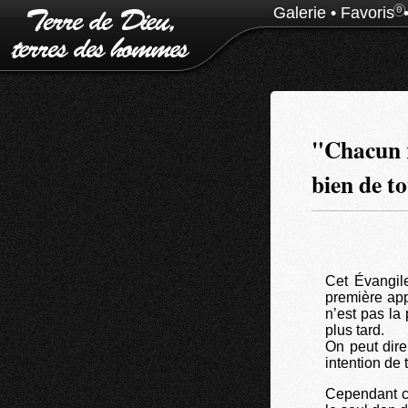
Galerie
•
Favoris
0
"Chacun r
bien de t
Cet Évangile
première appa
n’est pas la
plus tard.
On peut dire
intention de 
Cependant ce