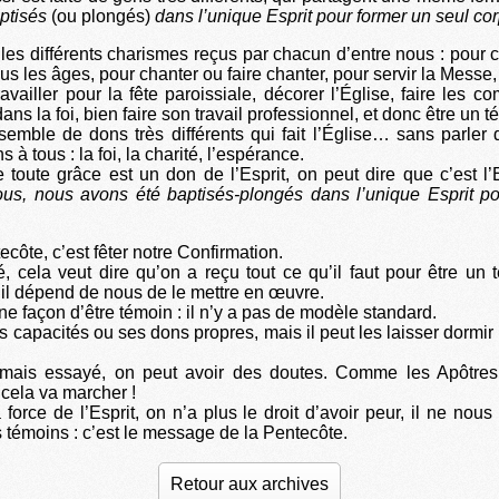
ptisés
(ou plongés)
dans l’unique Esprit pour former un seul co
 les différents charismes reçus par chacun d’entre nous : pour c
us les âges, pour chanter ou faire chanter, pour servir la Messe,
availler pour la fête paroissiale, décorer l’Église, faire les c
ans la foi, bien faire son travail professionnel, et donc être un t
semble de dons très différents qui fait l’Église… sans parler
à tous : la foi, la charité, l’espérance.
 toute grâce est un don de l’Esprit, on peut dire que c’est l’Es
ous, nous avons été baptisés-plongés dans l’unique Esprit po
ecôte, c’est fêter notre Confirmation.
é, cela veut dire qu’on a reçu tout ce qu’il faut pour être un
u’il dépend de nous de le mettre en œuvre.
une façon d’être témoin : il n’y a pas de modèle standard.
 capacités ou ses dons propres, mais il peut les laisser dormir 
amais essayé, on peut avoir des doutes. Comme les Apôtres
cela va marcher !
 force de l’Esprit, on n’a plus le droit d’avoir peur, il ne nou
s témoins : c’est le message de la Pentecôte.
Retour aux archives