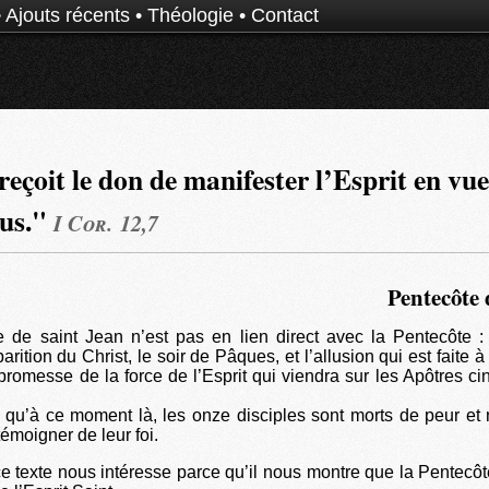
•
Ajouts récents
•
Théologie
•
Contact
eçoit le don de manifester l’Esprit en vu
ous."
I Cor. 12,7
Pentecôte 
 de saint Jean n’est pas en lien direct avec la Pentecôte : 
rition du Christ, le soir de Pâques, et l’allusion qui est faite à 
 promesse de la force de l’Esprit qui viendra sur les Apôtres ci
 qu’à ce moment là, les onze disciples sont morts de peur et
témoigner de leur foi.
 texte nous intéresse parce qu’il nous montre que la Pentecôt