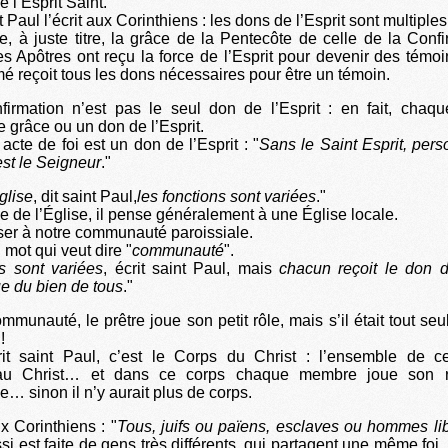
e l’Esprit Saint.
aul l’écrit aux Corinthiens : les dons de l’Esprit sont multiples
, à juste titre, la grâce de la Pentecôte de celle de la Confi
es Apôtres ont reçu la force de l’Esprit pour devenir des tém
mé reçoit tous les dons nécessaires pour être un témoin.
firmation n’est pas le seul don de l’Esprit : en fait, chaq
 grâce ou un don de l’Esprit.
 acte de foi est un don de l’Esprit : "
Sans le Saint Esprit, per
est le Seigneur
."
glise
, dit saint Paul,
les fonctions sont variées
."
e de l’Église, il pense généralement à une Église locale.
er à notre communauté paroissiale.
 mot qui veut dire "
communauté
".
és sont variées
, écrit saint Paul, mais
chacun reçoit le don d
ue du bien de tous
."
unauté, le prêtre joue son petit rôle, mais s’il était tout seul,
!
crit saint Paul, c’est le Corps du Christ : l’ensemble de c
 au Christ… et dans ce corps chaque membre joue son rô
… sinon il n’y aurait plus de corps.
x Corinthiens : "
Tous, juifs ou païens, esclaves ou hommes li
si est faite de gens très différents, qui partagent une même foi