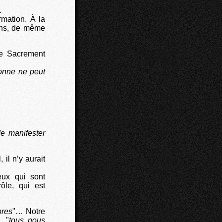
.
rmation. À la
oins, de même
ue Sacrement
sonne ne peut
e manifester
 il n’y aurait
eux qui sont
le, qui est
bres
"… Notre
… "
tous, nous