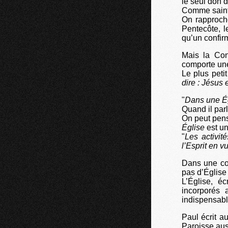
le seul don d
Comme saint P
On rapproche
Pentecôte, l
qu’un confir
Mais la Con
comporte une
Le plus petit
dire : Jésus 
"
Dans une É
Quand il parl
On peut pens
Église
est un
"
Les activit
l’Esprit en v
Dans une comm
pas d’Église 
L’Église, é
incorporés
indispensable
Paul écrit au
Paroisse aus