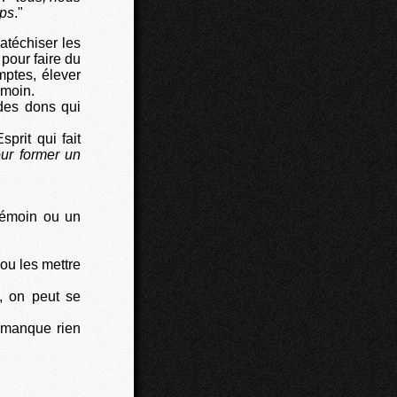
rps
."
atéchiser les
 pour faire du
omptes, élever
émoin.
 des dons qui
prit qui fait
ur former un
 témoin ou un
ou les mettre
, on peut se
s manque rien