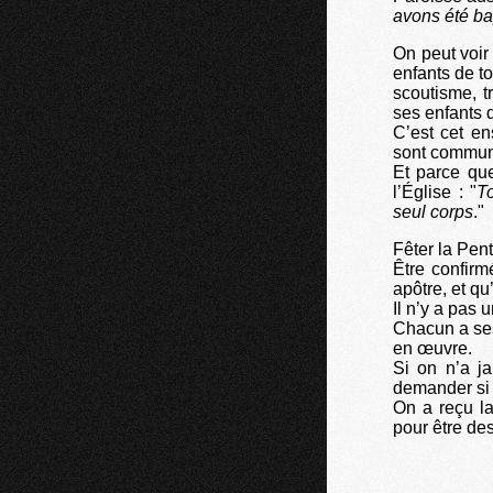
avons été ba
On peut voir
enfants de to
scoutisme, tr
ses enfants d
C’est cet en
sont communs 
Et parce que
l’Église : "
T
seul corps
."
Fêter la Pent
Être confirm
apôtre, et q
Il n’y a pas 
Chacun a ses
en œuvre.
Si on n’a j
demander si 
On a reçu la
pour être de