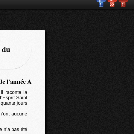
e du
de l'année A
il raconte la
l’Esprit Saint
nquante jours
 n’ont aucune
e n’a pas été