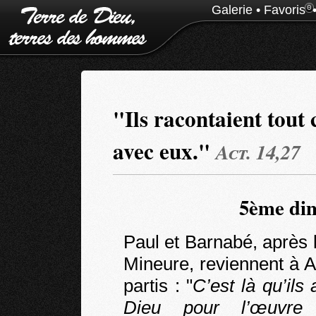
Galerie
•
Favoris
0
"Ils racontaient tout 
avec eux."
Act. 14,27
5ème dim
Paul et Barnabé, après 
Mineure, reviennent à An
partis : "
C’est là qu’ils
Dieu pour l’œuvre q