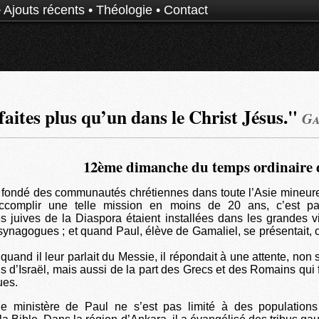
•
Ajouts récents
•
Théologie
•
Contact
faites plus qu’un dans le Christ Jésus."
Ga
12ème dimanche du temps ordinaire 
 fondé des communautés chrétiennes dans toute l’Asie mineure
ccomplir une telle mission en moins de 20 ans, c’est p
juives de la Diaspora étaient installées dans les grandes vi
synagogues ; et quand Paul, élève de Gamaliel, se présentait, o
 quand il leur parlait du Messie, il répondait à une attente, no
ils d’Israël, mais aussi de la part des Grecs et des Romains qui
ues.
e ministère de Paul ne s’est pas limité à des populations