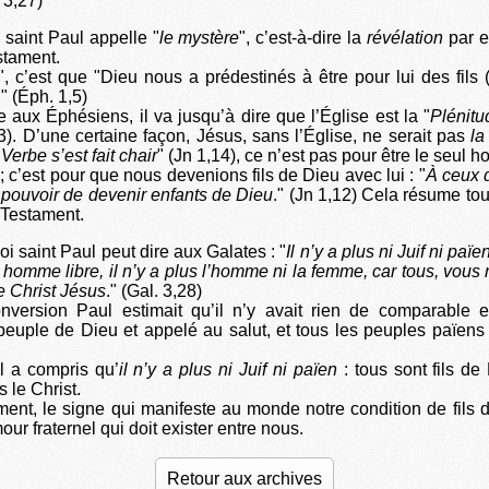
. 3,27)
 saint Paul appelle "
le mystère
", c’est-à-dire la
révélation
par e
tament.
, c’est que "Dieu nous a prédestinés à être pour lui des fils (
" (Éph. 1,5)
e aux Éphésiens, il va jusqu’à dire que l’Église est la "
Plénitu
3). D’une certaine façon, Jésus, sans l’Église, ne serait pas
la
 Verbe s’est fait chair
" (Jn 1,14), ce n’est pas pour être le seul 
; c’est pour que nous devenions fils de Dieu avec lui : "
À ceux q
e pouvoir de devenir enfants de Dieu
." (Jn 1,12) Cela résume to
Testament.
i saint Paul peut dire aux Galates : "
Il n’y a plus ni Juif ni païen
 homme libre, il n’y a plus l’homme ni la femme, car tous, vous 
e Christ Jésus
." (Gal. 3,28)
nversion Paul estimait qu’il n’y avait rien de comparable en
uple de Dieu et appelé au salut, et tous les peuples païens
l a compris qu’
il n’y a plus ni Juif ni païen
: tous sont fils de
s le Christ.
ement, le signe qui manifeste au monde notre condition de fils d
mour fraternel qui doit exister entre nous.
Retour aux archives