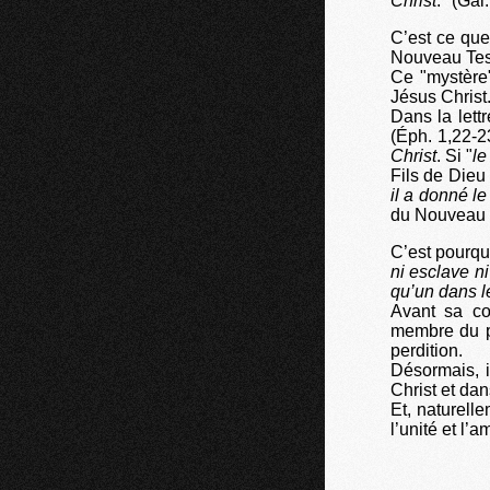
Christ
." (Gal
C’est ce que
Nouveau Tes
Ce "mystère"
Jésus Christ.
Dans la lettr
(Éph. 1,22-2
Christ
. Si "
le
Fils de Dieu 
il a donné l
du Nouveau 
C’est pourquo
ni esclave ni
qu’un dans l
Avant sa co
membre du pe
perdition.
Désormais, i
Christ et dan
Et, naturell
l’unité et l’a