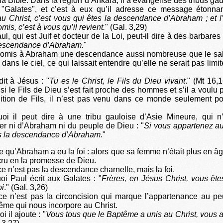
 la Bible. Dans la région d’Ankara, il a évangélisé des tribus ga
 "Galates", et c’est à eux qu’il adresse ce message étonnan
u Christ, c’est vous qui êtes la descendance d’Abraham ; et l
omis, c’est à vous qu’il revient.
" (Gal. 3,29)
 qui est Juif et docteur de la Loi, peut-il dire à des barbares 
 descendance d’Abraham.
"
promis à Abraham une descendance aussi nombreuse que le sab
s dans le ciel, ce qui laissait entendre qu’elle ne serait pas lim
dit à Jésus : "
Tu es le Christ, le Fils du Dieu vivant
." (Mt 16,
si le Fils de Dieu s’est fait proche des hommes et s’il a voulu 
ition de Fils, il n’est pas venu dans ce monde seulement po
uoi il peut dire à une tribu gauloise d’Asie Mineure, qui n’
er ni d’Abraham ni du peuple de Dieu : "
Si vous appartenez au 
es la descendance d’Abraham.
"
e qu’Abraham a eu la foi : alors que sa femme n’était plus en âg
 cru en la promesse de Dieu.
ce n’est pas la descendance charnelle, mais la foi.
oi Paul écrit aux Galates : "
Frères, en Jésus Christ, vous êtes
oi
." (Gal. 3,26)
 ce n’est pas la circoncision qui marque l’appartenance au peu
ême qui nous incorpore au Christ.
i il ajoute : "
Vous tous que le Baptême a unis au Christ, vous a