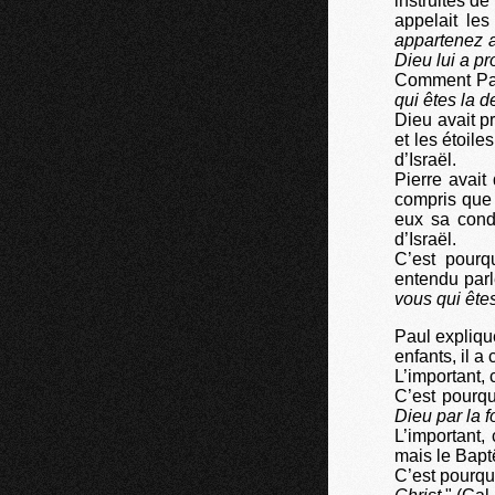
instruites de
appelait les
appartenez a
Dieu lui a pr
Comment Paul,
qui êtes la
Dieu avait 
et les étoile
d’Israël.
Pierre avait 
compris que 
eux sa cond
d’Israël.
C’est pourq
entendu parl
vous qui êt
Paul expliqu
enfants, il a
L’important, 
C’est pourqu
Dieu par la f
L’important,
mais le Bapt
C’est pourquo