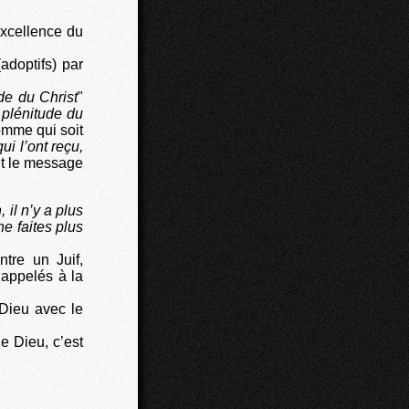
xcellence du
adoptifs) par
de du Christ
"
 plénitude du
homme qui soit
ui l’ont reçu,
ut le message
, il n’y a plus
ne faites plus
tre un Juif,
 appelés à la
 Dieu avec le
e Dieu, c’est