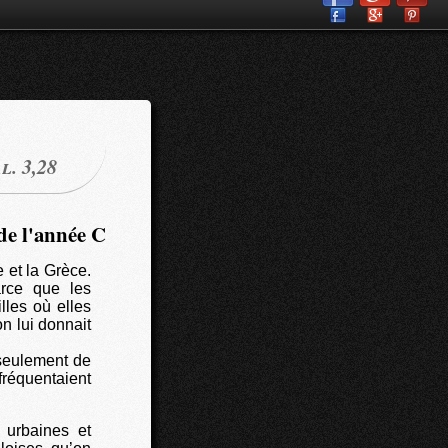
l. 3,28
de l'année C
 et la Grèce.
arce que les
lles où elles
n lui donnait
n seulement de
 fréquentaient
 urbaines et