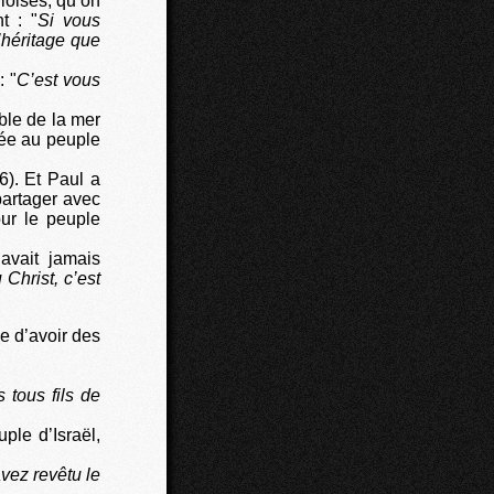
uloises, qu’on
t : "
Si vous
’héritage que
: "
C’est vous
le de la mer
itée au peuple
16). Et Paul a
partager avec
ur le peuple
avait jamais
Christ, c’est
e d’avoir des
 tous fils de
ple d’Israël,
vez revêtu le