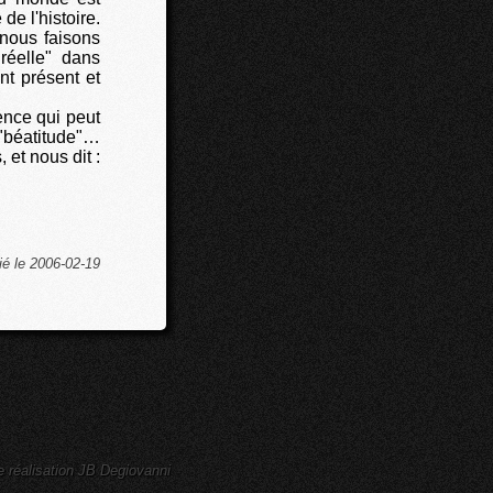
de l'histoire.
 nous faisons
réelle" dans
t présent et
ence qui peut
"béatitude"…
 et nous dit :
ié le 2006-02-19
e réalisation JB Degiovanni