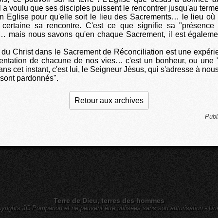
l a voulu que ses disciples puissent le rencontrer jusqu'au terme 
on Eglise pour qu'elle soit le lieu des Sacrements… le lieu où
 certaine sa rencontre. C'est ce que signifie sa "présence 
ie… mais nous savons qu'en chaque Sacrement, il est égalemen
 du Christ dans le Sacrement de Réconciliation est une expéri
rientation de chacune de nos vies… c'est un bonheur, ou une 
ns cet instant, c'est lui, le Seigneur Jésus, qui s'adresse à nous,
sont pardonnés".
Retour aux archives
Publ
Terre de Dieu, terres des hommes
yrights JC Pompanon et ne peuvent être utilisées sans son autorisation - Un