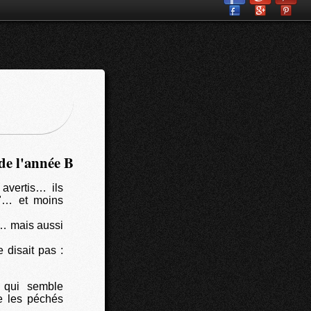
de l'année B
avertis… ils
s"… et moins
s… mais aussi
 disait pas :
 qui semble
e les péchés