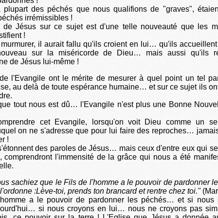
 pardonnés !
a plupart des péchés que nous qualifions de "graves", étaien
chés irrémissibles !
de Jésus sur ce sujet est d'une telle nouveauté que les 
tifient !
murmurer, il aurait fallu qu'ils croient en lui… qu'ils accueille
nouveau sur la miséricorde de Dieu… mais aussi qu'ils r
vine de Jésus lui-même !
de l'Evangile ont le mérite de mesurer à quel point un tel p
e, au delà de toute espérance humaine… et sur ce sujet ils o
dre.
t que tout nous est dû… l'Evangile n'est plus une Bonne Nouve
prendre cet Evangile, lorsqu'on voit Dieu comme un serv
quel on ne s'adresse que pour lui faire des reproches… jamais
r !
s'étonnent des paroles de Jésus… mais ceux d'entre eux qui se 
 comprendront l'immensité de la grâce qui nous a été manife
lle.
us sachiez que le Fils de l'homme a le pouvoir de pardonner l
te l'ordonne :Lève-toi, prends ton brancard et rentre chez toi."
(Mar
l'homme a le pouvoir de pardonner les péchés… et si nou
ujourd'hui… si nous croyons en lui… nous ne croyons pas simp
fois, ce pouvoir sur la terre ! L'Eglise que Jésus a donnée