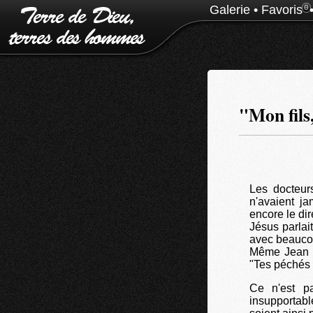
Galerie
•
Favoris
0
"Mon fils
Les docteur
n'avaient j
encore le dir
Jésus parlai
avec beaucou
Même Jean Ba
"Tes péchés 
Ce n'est p
insupportab