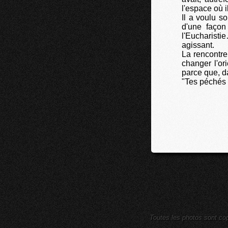
l'espace où i
Il a voulu s
d'une façon
l'Eucharist
agissant.
La rencontre
changer l'o
parce que, da
"Tes péchés 
Toutes les photos sont cop