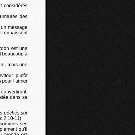
t considérés
murmures des
nt un message
econnaissent
ardon est une
nt beaucoup à
lle, mais une
iteur plutôt
 pour l'aimer
convertiront,
stée dans sa
es péchés sur
c 2,10-11)
s sommes ses
lement qu'il
 au monde est