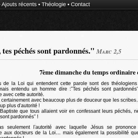
•
Ajouts récents
•
Théologie
•
Contact
, tes péchés sont pardonnés."
Marc 2,5
7ème dimanche du temps ordinaire 
s de la Loi qui entendent cette parole sont des théologiens 
amais entendu un homme dire :"Tes péchés sont pardonné
e avec cette autorité.
t certainement avec beaucoup plus de douceur que les scribe
p plus d'autorité !
ptiste que tous allaient voir en confessant leurs péchés, ne
sont pardonnés" !
as seulement l'autorité avec laquelle Jésus se prononce
le aux docteurs de la Loi… mais également la possibilité qu