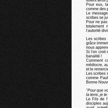
soient ainsi
Pour eux, l
comme des pé
Le message 
scribes se jus
Pour ne pas 
totalement 
l'autorité di
Les scribes 
grâce immens
nous appren
Si l'on croi
banalité !
Comment com
médiocre, au
et le remercie
Les scribes 
comme Paul,
Bonne Nouve
"Pour que vo
la terre, je 
Le Fils de 
disciples a
avait, autre