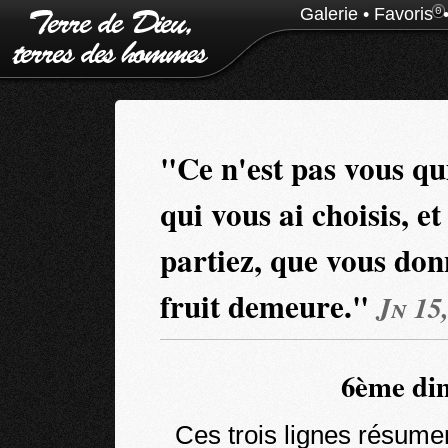
Galerie
•
Favoris
0
"Ce n'est pas vous qui
qui vous ai choisis, et
partiez, que vous donn
fruit demeure."
Jn 15
6ème dim
Ces trois lignes résumen