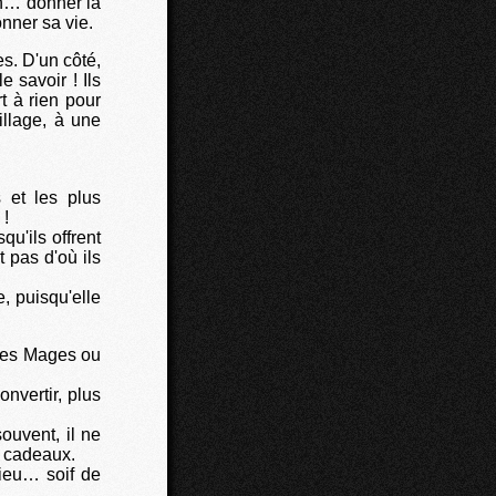
on… donner la
onner sa vie.
s. D'un côté,
 savoir ! Ils
t à rien pour
illage, à une
 et les plus
 !
u'ils offrent
 pas d'où ils
e, puisqu'elle
 des Mages ou
onvertir, plus
ouvent, il ne
s cadeaux.
Dieu… soif de