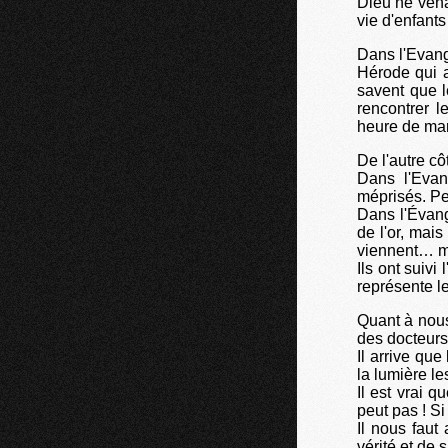
Dieu ne vena
vie d'enfants
Dans l'Evang
Hérode qui a
savent que l
rencontrer l
heure de ma
De l'autre cô
Dans l'Evan
méprisés. Pe
Dans l'Évang
de l'or, mai
viennent… ma
Ils ont suivi
représente le
Quant à nous
des docteurs
Il arrive que
la lumière le
Il est vrai 
peut pas ! Si
Il nous faut
vérité et de s