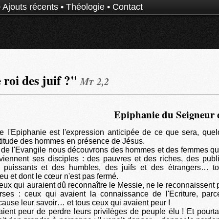
•
Ajouts récents
•
Théologie
•
Contact
 roi des juif ?"
Mt 2,2
Epiphanie du Seigneur 
e l'Epiphanie est l'expression anticipée de ce que sera, qu
'attitude des hommes en présence de Jésus.
g de l'Evangile nous découvrons des hommes et des femmes qui
viennent ses disciples : des pauvres et des riches, des publ
s puissants et des humbles, des juifs et des étrangers… t
eu et dont le cœur n'est pas fermé.
ceux qui auraient dû reconnaître le Messie, ne le reconnaissent 
erses : ceux qui avaient la connaissance de l'Ecriture, par
cause leur savoir… et tous ceux qui avaient peur !
aient peur de perdre leurs privilèges de peuple élu ! Et pourtan