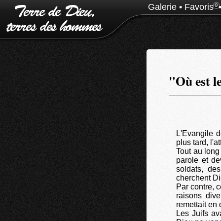
Galerie
•
Favoris
0
"Où est le
L'Evangile d
plus tard, l
Tout au lon
parole et de
soldats, de
cherchent Di
Par contre, 
raisons div
remettait en 
Les Juifs av