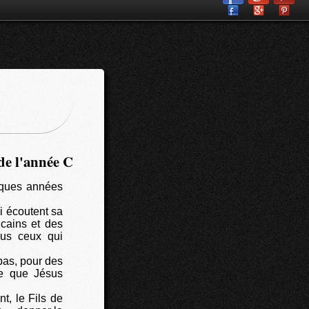
de l'année C
elques années
 écoutent sa
icains et des
ous ceux qui
pas, pour des
ce que Jésus
t, le Fils de