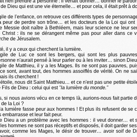
it rien prendre à personne : il venait donner… donner le pard
 de Dieu qui est une vie éternelle… et pour cela, il était prêt à d
ile de l'enfance, on retrouve ces différents types de personnage
 peur de perdre son trône… et les docteurs de la Loi qui ont le
e Messie doit naître à Bethléem, mais leur science ne leur ser
e Christ : ils ne se dérangent même pas pour aller dans ce v
rche de Jérusalem.
té, il y a ceux qui cherchent la lumière.
gile de Luc ce sont les bergers, qui sont les plus pauvres
rsonne n'aurait pensé à leur parler ou à les inviter… sinon Dieu
ile de Matthieu, il y a les Mages. Ils ne sont pas pauvres, puisq
s ce sont, avant tout, des hommes assoiffés de vérité. On ne sait
is ils cherchent !
 l'étoile, nous dit Saint Matthieu… et ce n'est pas une petite étoil
 Fils de Dieu : celui qui est
"la lumière du monde."
, si nous avions vécu en ce temps là, aurions-nous fait partie
 de la Loi ?
 la lumière fasse peur aux hommes ! Et plus ils refusent de se c
s embarrasse et leur fait peur.
que Dieu a un problème avec les hommes : il veut donner… et s
 les hommes ne sont pas réceptifs et disposés, il doit garder se
 avoir, comme les Mages, le désir de trouver… avoir soif de 
ainteté.