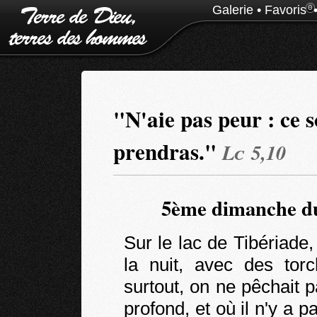
Galerie
•
Favoris
0
"N'aie pas peur : ce 
prendras."
Lc 5,10
5ème dimanche du
Sur le lac de Tibériade,
la nuit, avec des torc
surtout, on ne pêchait p
profond, et où il n'y a 